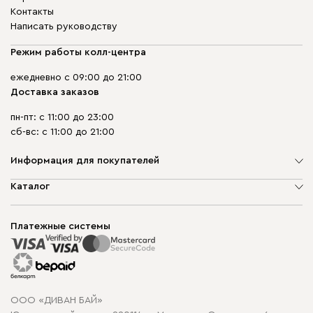
Контакты
Написать руководству
Режим работы колл-центра
ежедневно с 09:00 до 21:00
Доставка заказов
пн-пт: с 11:00 до 23:00
сб-вс: с 11:00 до 21:00
Информация для покупателей
О компании
Каталог
Шоурумы
Мягкая мебель
Доставка и сборка
Корпусная мебель
Платежные системы
Способы оплаты
Распродажа мебели
Рассрочка и кредит
Гарантия
Карта сайта
Договор оферты
ООО «ДИВАН БАЙ»
Политика конфиденциальности