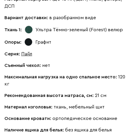
ДСП
Вариант доставки:
в разобранном виде
Ткань 1:
Ультра Тёмно-зеленый (Forest)
велюр
100
130
690
695
900
Опоры:
Графит
Винтер
1765
Серия
:
Пайл
Съемный чехол:
нет
Максимальная нагрузка на одно спальное место:
120
кг
Виридис
Клэй
Мустард
Оранж
пион
Рекомендованная высота матраса, см:
21 см
Материал изголовья:
ткань, мебельный щит
Букле
1876
Основание кровати:
ортопедическое основание
Наличие ящика для белья:
без ящика для белья