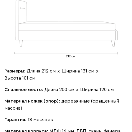
Мола
1652
Жёлтый
Олива
Песочный
Розовый
Свет
Размеры:
Длина 212 см
х
Ширина 131 см
х
Ланза
1652
Высота 101 см
Спальное место:
Длина 200 см
х
Ширина 120 см
Материал ножек (опор):
деревянные (сращенный
массив)
Бежевый
Вишневый
Голубой
Графит
Зеле
Гарантия:
18 месяцев
Кларинс
1765
Материал корпуса:
МДФ 16 мм, ДВП, ткань, фанера,