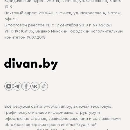
Юридический адрес: 220114, г. Минск, ул. Огинского, 6 пом.
Политика в отношении обработки cookie
13-9
Почтовый адрес: 220040, г. Минск, ул. Некрасова 4, 5 этаж,
офис 1
В торговом реестре РБ с 12 сентября 2018 г. № 426261
УНП: 193109186, Выдано Минским Городским исполнительным
комитетом 19.07.2018
Все ресурсы сайта www.divan.by, включая текстовую,
графическую и видео информацию, структуру и
оформление страниц, защищены законами и соглашениями
об охране авторских прав и интеллектуальной