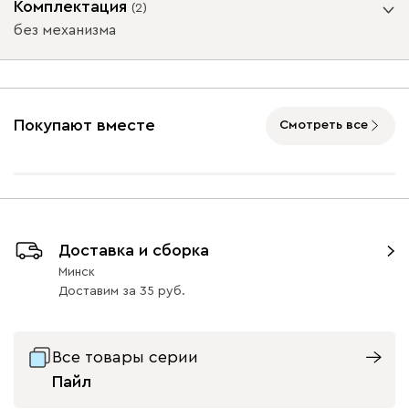
Комплектация
(
2
)
без механизма
Подъемный механизм
Коралловый
Минт (Mint)
Розовый (Rose)
Сливовый
Стоун
(Coral)
(Plum)
без механизма
с механизмом
Покупают вместе
Смотреть все
Графит
Натуральный
Орех
Бентори
1587
47
47
Доставка и сборка
Минск
Бежевый
Графит
Кофе
Олива
Песо
Доставим
за
35
Онли
1587
Все товары серии
Пайл