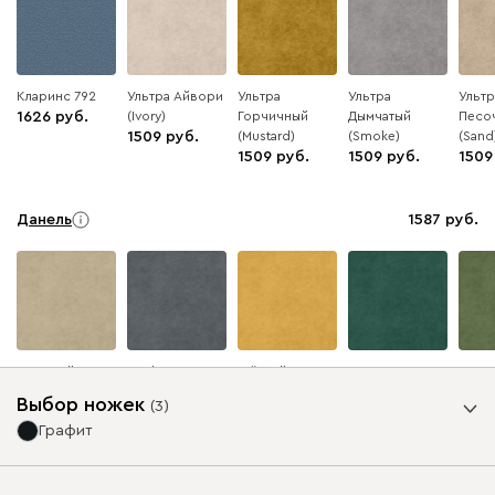
Кларинс 792
Ультра Айвори
Ультра
Ультра
Ультр
1626
(Ivory)
Горчичный
Дымчатый
Песо
1509
(Mustard)
(Smoke)
(Sand
1509
1509
1509
Данель
1587
Бежевый
Графит
Жёлтый
Изумруд
Олив
Выбор ножек
(
3
)
Графит
Ультра
1587
Опоры