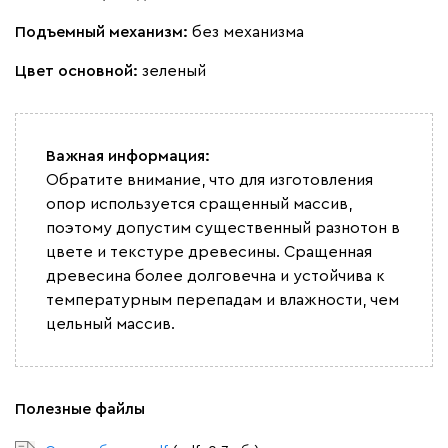
Подъемный механизм:
без механизма
Вайт
Латте
Терра
Цвет основной:
зеленый
Альтеа
1876
Важная информация:
Обратите внимание, что для изготовления
опор используется сращенный массив,
поэтому допустим существенный разнотон в
цвете и текстуре древесины. Сращенная
Бежевый
Графит
Молочный
Серый
древесина более долговечна и устойчива к
температурным перепадам и влажности, чем
Атмосфера
1876
цельный массив.
Полезные файлы
230
240
396
695
997