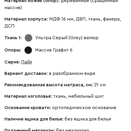
Материал ножек (опор):
деревянные (сращенный
массив)
Кларинс
1912
Материал корпуса:
МДФ 16 мм, ДВП, ткань, фанера,
ДСП
Ткань 1:
Ультра Серый (Grey)
велюр
Опоры:
Массив Графит 6
100
130
690
695
900
Серия
:
Пайл
Винтер
1912
Вариант доставки:
в разобранном виде
Рекомендованная высота матраса, см:
21 см
Материал изголовья:
ткань, мебельный щит
Основание кровати:
ортопедическое основание
Виридис
Клэй
Мустард
Оранж
пион
Наличие ящика для белья:
без ящика для белья
Букле
2052
Подъемный механизм:
без механизма