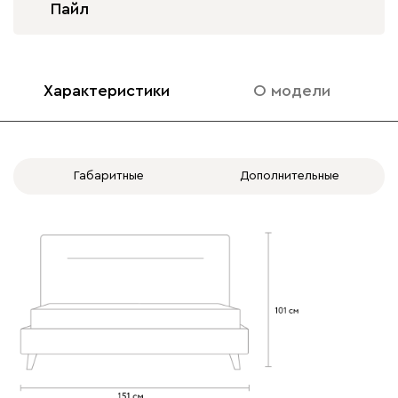
Пайл
Характеристики
О модели
020
120
236
240
310
Вертикаль
1771
Габаритные
Дополнительные
000
490
795
910
930
Геста
1771