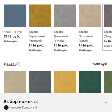
Кларинс 792
Ультра
Ультра
Ультра
Ульт
1549
Горчичный
Дымчатый
Песочный
(Grey
(Mustard)
(Smoke)
(Sand)
1416
1684
8
1416
1416
1416
1540
8
1540
1540
1540
8
8
8
Данель
1688
Бежевый
Графит
Жёлтый
Изумруд
Олив
Выбор ножек
(
3
)
Массив Графит 6