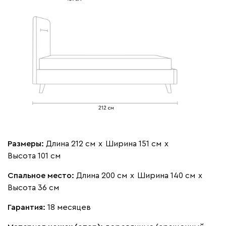
Бежевый
Изумруд
Марсала
Молочный
Мята
Мола
1771
Жёлтый
Песочный
Розовый
Светло-серый
Серы
Размеры:
Длина 212 см
х
Ширина 151 см
х
Ланза
1771
Высота 101 см
Спальное место:
Длина 200 см
х
Ширина 140 см
х
Высота 36 см
Гарантия:
18 месяцев
Бежевый
Вишневый
Голубой
Графит
Зеле