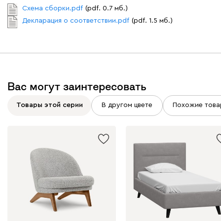
Схема сборки.pdf
(pdf. 0.7 мб.)
Декларация о соответствии.pdf
(pdf. 1.5 мб.)
230
240
396
695
997
Дарте
2331
Вас могут заинтересовать
Товары этой серии
В другом цвете
Похожие това
Графит
Серый
Терракота
Тёмно-синий