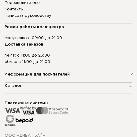
Перезвоните мне
Контакты
Написать руководству
Режим работы колл-центра
ежедневно с 09:00 до 21:00
Доставка заказов
пн-пт: с 11:00 до 23:00
сб-вс: с 11:00 до 21:00
Информация для покупателей
О компании
Каталог
Шоурумы
Мягкая мебель
Доставка и сборка
Корпусная мебель
Платежные системы
Способы оплаты
Распродажа мебели
Рассрочка и кредит
Гарантия
Карта сайта
Договор оферты
ООО «ДИВАН БАЙ»
Политика конфиденциальности