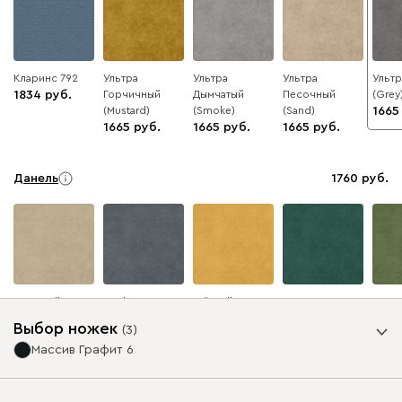
Кларинс 792
Ультра
Ультра
Ультра
Ульт
1834
Горчичный
Дымчатый
Песочный
(Grey
(Mustard)
(Smoke)
(Sand)
1665
1665
1665
1665
Данель
1760
Бежевый
Графит
Жёлтый
Изумруд
Олив
Выбор ножек
(
3
)
Массив Графит 6
Ультра
1760
Опоры