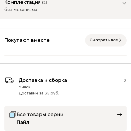
Комплектация
(
2
)
без механизма
Подъемный механизм
Айвори (Ivory)
Коралловый
Минт (Mint)
Розовый (Rose)
Слив
(Coral)
(Plum
без механизма
с механизмом
Покупают вместе
Смотреть все
Массив Графит 6
Массив
Массив Орех 6
Бентори
1760
Натуральный 6
47
47
Доставка и сборка
Минск
Бежевый
Графит
Кофе
Олива
Песо
Доставим
за
35
Онли
1760
Все товары серии
Пайл