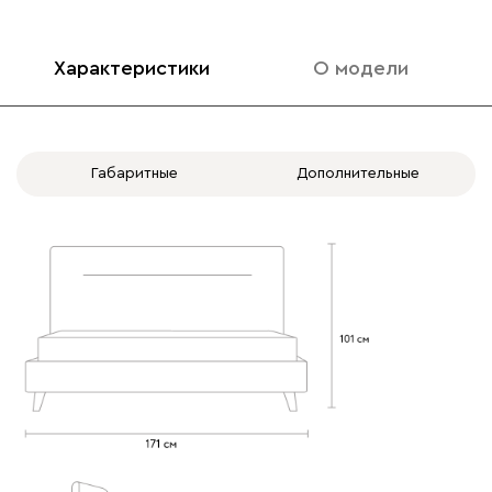
020
120
236
240
310
Характеристики
О модели
Вертикаль
1852
Габаритные
Дополнительные
000
490
795
910
930
Геста
1852
Бежевый
Изумруд
Марсала
Молочный
Мята