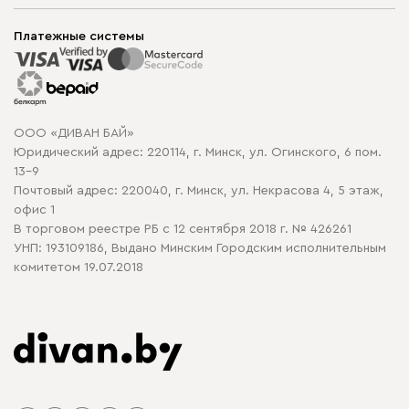
Шоурумы
Мягкая мебель
Доставка и сборка
Корпусная мебель
Платежные системы
Способы оплаты
Распродажа мебели
Рассрочка и кредит
Гарантия
Карта сайта
Договор оферты
ООО «ДИВАН БАЙ»
Политика конфиденциальности
Юридический адрес: 220114, г. Минск, ул. Огинского, 6 пом.
Политика в отношении обработки cookie
13-9
Почтовый адрес: 220040, г. Минск, ул. Некрасова 4, 5 этаж,
офис 1
В торговом реестре РБ с 12 сентября 2018 г. № 426261
УНП: 193109186, Выдано Минским Городским исполнительным
комитетом 19.07.2018