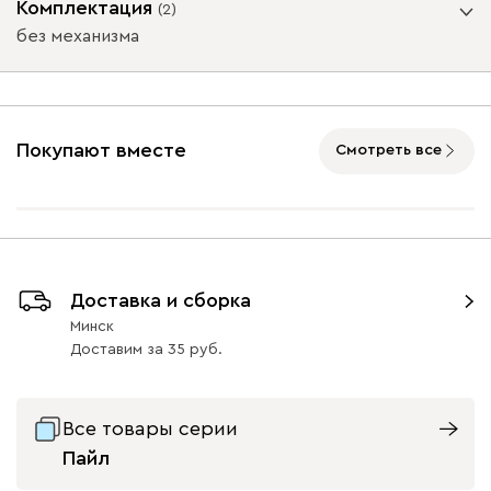
Комплектация
(
2
)
без механизма
Подъемный механизм
Айвори (Ivory)
Коралловый
Минт (Mint)
Розовый (Rose)
Слив
(Coral)
(Plum
без механизма
с механизмом
Покупают вместе
Смотреть все
Массив Графит 6
Массив
Массив Орех 6
Бентори
1840
Натуральный 6
47
47
Доставка и сборка
Минск
Бежевый
Графит
Кофе
Олива
Песо
Доставим
за
35
Онли
1840
Все товары серии
Пайл