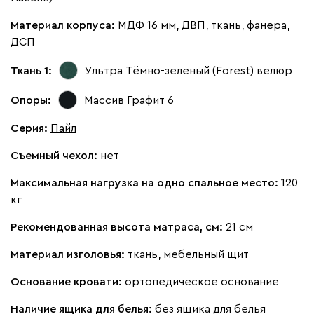
Материал корпуса:
МДФ 16 мм, ДВП, ткань, фанера,
ДСП
Ткань 1:
Ультра Тёмно-зеленый (Forest)
велюр
100
130
690
695
900
Опоры:
Массив Графит 6
Винтер
2114
Серия
:
Пайл
Съемный чехол:
нет
Максимальная нагрузка на одно спальное место:
120
кг
Виридис
Клэй
Мустард
Оранж
пион
Рекомендованная высота матраса, см:
21 см
Материал изголовья:
ткань, мебельный щит
Букле
2285
Основание кровати:
ортопедическое основание
Наличие ящика для белья:
без ящика для белья