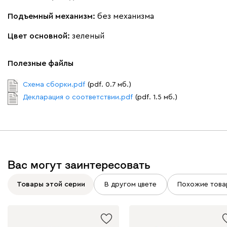
Подъемный механизм:
без механизма
Вайт
Латте
Терра
Цвет основной:
зеленый
Альтеа
2285
Полезные файлы
Схема сборки.pdf
(pdf. 0.7 мб.)
Декларация о соответствии.pdf
(pdf. 1.5 мб.)
Бежевый
Графит
Молочный
Серый
Атмосфера
2285
Вас могут заинтересовать
Товары этой серии
В другом цвете
Похожие това
230
240
396
695
997