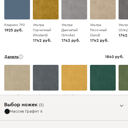
Кларинс 792
Ультра
Ультра
Ультра
Ульт
1925
Горчичный
Дымчатый
Песочный
(Grey
(Mustard)
(Smoke)
(Sand)
1742
1742
1742
1742
Данель
1840
Бежевый
Графит
Жёлтый
Изумруд
Олив
Выбор ножек
(
3
)
Массив Графит 6
Ультра
1840
Опоры