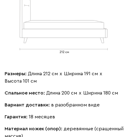
Мола
1943
Жёлтый
Олива
Песочный
Розовый
Свет
Размеры:
Длина 212 см
х
Ширина 191 см
х
Ланза
1943
Высота 101 см
Спальное место:
Длина 200 см
х
Ширина 180 см
Вариант доставки:
в разобранном виде
Бежевый
Вишневый
Голубой
Графит
Зеле
Гарантия:
18 месяцев
Материал ножек (опор):
деревянные (сращенный
Кларинс
2114
массив)