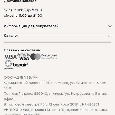
Доставка заказов
пн-пт: с 11:00 до 23:00
сб-вс: с 11:00 до 21:00
Информация для покупателей
О компании
Каталог
Шоурумы
Мягкая мебель
Доставка и сборка
Корпусная мебель
Платежные системы
Способы оплаты
Распродажа мебели
Рассрочка и кредит
Гарантия
Карта сайта
Договор оферты
ООО «ДИВАН БАЙ»
Политика конфиденциальности
Юридический адрес: 220114, г. Минск, ул. Огинского, 6 пом.
Политика в отношении обработки cookie
13-9
Почтовый адрес: 220040, г. Минск, ул. Некрасова 4, 5 этаж,
офис 1
В торговом реестре РБ с 12 сентября 2018 г. № 426261
УНП: 193109186, Выдано Минским Городским исполнительным