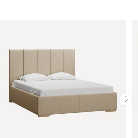
Олива
Песочный
Синий
Терракота
Онли
1928
020
120
236