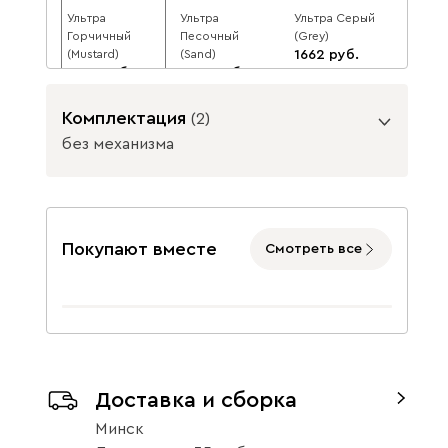
Ультра
Ультра
Ультра Серый
Горчичный
Песочный
(Grey)
(Mustard)
(Sand)
1662
1662
1662
1807
8
1807
1807
8
8
Комплектация
(
2
)
без механизма
Подъемный механизм
Ультра Тёмно-
без механизма
с механизмом
Покупают вместе
Смотреть все
синий
(Midnight)
1662
1807
8
Данель
1928
Доставка и сборка
Минск