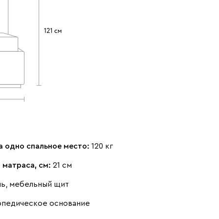
Терракота
Ультра
1928
Дымчатый
Коралловый
Минт (Mint)
(Smoke)
(Coral)
а одно спальное место:
120 кг
 матраса, см:
21 см
нь, мебельный щит
Розовый (Rose)
Сливовый
Стоун (Stone)
опедическое основание
(Plum)