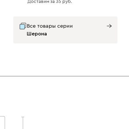
Доставим
за
35
Бежевый
Графит
Жёлтый
Все товары серии
Шерона
Изумруд
Олива
Розовый
Светло-
Серый
Синий
бежевый