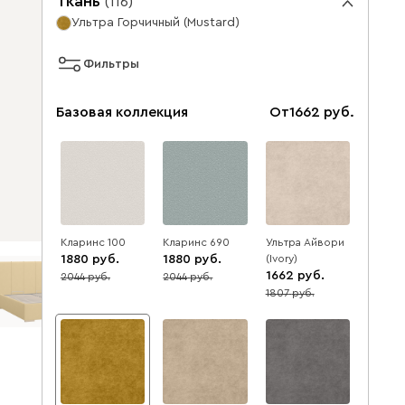
Ткань
(
116
)
Ультра Горчичный (Mustard)
Фильтры
Базовая коллекция
От
1662
Кларинс 100
Кларинс 690
Ультра Айвори
1880
1880
(Ivory)
1662
2044
2044
8
8
1807
8