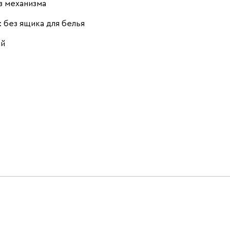
з механизма
:
без ящика для белья
ый
Тёмно-зеленый
Чернильный
Ягодный (Berry)
(Forest)
(Ink)
Бентори
1928
Бежевый
Графит
Кофе