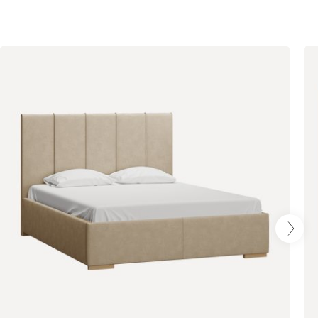
Олива
Песочный
Синий
Терракота
Онли
1928
020
120
236