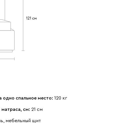
Терракота
Ультра
1928
Дымчатый
Коралловый
Минт (Mint)
(Smoke)
(Coral)
а одно спальное место:
120 кг
 матраса, см:
21 см
Розовый (Rose)
Сливовый
Стоун (Stone)
нь, мебельный щит
(Plum)