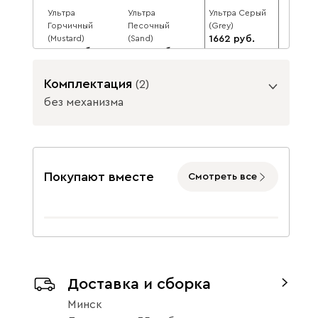
Ультра
Ультра
Ультра Серый
Горчичный
Песочный
(Grey)
(Mustard)
(Sand)
1662
1662
1662
1807
8
1807
1807
8
8
Комплектация
(
2
)
без механизма
Подъемный механизм
Ультра Тёмно-
без механизма
с механизмом
Покупают вместе
Смотреть все
синий
(Midnight)
1662
1807
8
Данель
1928
Доставка и сборка
Минск