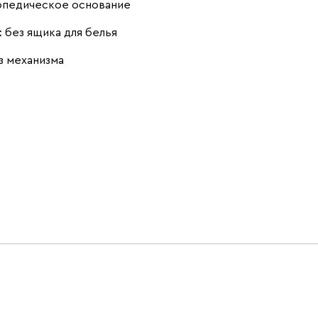
опедическое основание
:
без ящика для белья
з механизма
Тёмно-зеленый
Чернильный
Ягодный (Berry)
(Forest)
(Ink)
Бентори
1928
Бежевый
Графит
Кофе