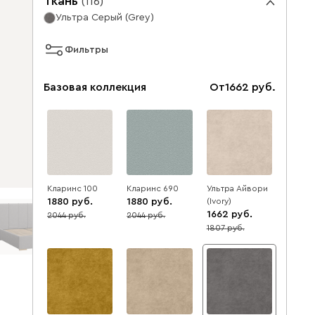
Ткань
(
116
)
Ультра Серый (Grey)
Фильтры
Базовая коллекция
От
1662
Кларинс 100
Кларинс 690
Ультра Айвори
1880
1880
(Ivory)
1662
2044
2044
8
8
1807
8