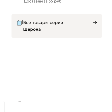
Доставим
за
35
Бежевый
Графит
Жёлтый
Все товары серии
Шерона
Изумруд
Олива
Розовый
Светло-
Серый
Синий
бежевый