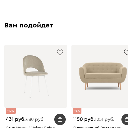
Вам подойдет
10
8
431
1150
480
1251
Стул Меган-1 Velvet Beige
Диван прямой Роттердам