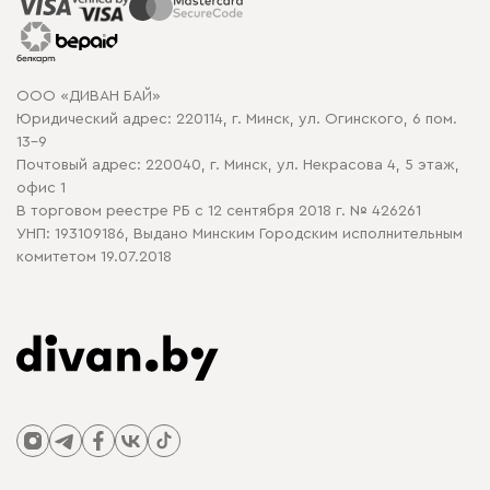
Распродажа мебели
Рассрочка и кредит
Гарантия
Карта сайта
Договор оферты
ООО «ДИВАН БАЙ»
Политика конфиденциальности
Юридический адрес: 220114, г. Минск, ул. Огинского, 6 пом.
Политика в отношении обработки cookie
13-9
Почтовый адрес: 220040, г. Минск, ул. Некрасова 4, 5 этаж,
офис 1
В торговом реестре РБ с 12 сентября 2018 г. № 426261
УНП: 193109186, Выдано Минским Городским исполнительным
комитетом 19.07.2018