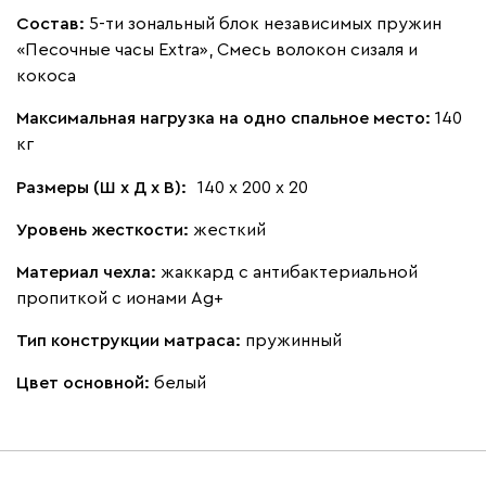
Состав:
5-ти зональный блок независимых пружин
«Песочные часы Extra», Смесь волокон сизаля и
кокоса
Максимальная нагрузка на одно спальное место:
140
кг
Размеры (Ш х Д х В):
140 х 200 х 20
Уровень жесткости:
жесткий
Материал чехла:
жаккард с антибактериальной
пропиткой с ионами Ag+
Тип конструкции матраса:
пружинный
Цвет основной:
белый