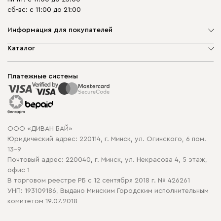
сб-вс: с 11:00 до 21:00
Информация для покупателей
О компании
Каталог
Шоурумы
Мягкая мебель
Доставка и сборка
Корпусная мебель
Платежные системы
Способы оплаты
Распродажа мебели
Рассрочка и кредит
Гарантия
Карта сайта
Договор оферты
ООО «ДИВАН БАЙ»
Политика конфиденциальности
Юридический адрес: 220114, г. Минск, ул. Огинского, 6 пом.
Политика в отношении обработки cookie
13-9
Почтовый адрес: 220040, г. Минск, ул. Некрасова 4, 5 этаж,
офис 1
В торговом реестре РБ с 12 сентября 2018 г. № 426261
УНП: 193109186, Выдано Минским Городским исполнительным
комитетом 19.07.2018