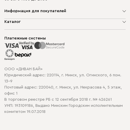
Информация для покупателей
О компании
Каталог
Шоурумы
Мягкая мебель
Доставка и сборка
Корпусная мебель
Платежные системы
Способы оплаты
Распродажа мебели
Рассрочка и кредит
Гарантия
Карта сайта
Договор оферты
ООО «ДИВАН БАЙ»
Политика конфиденциальности
Юридический адрес: 220114, г. Минск, ул. Огинского, 6 пом.
Политика в отношении обработки cookie
13-9
Почтовый адрес: 220040, г. Минск, ул. Некрасова 4, 5 этаж,
офис 1
В торговом реестре РБ с 12 сентября 2018 г. № 426261
УНП: 193109186, Выдано Минским Городским исполнительным
комитетом 19.07.2018