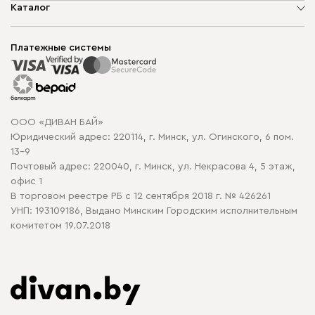
О компании
Каталог
Шоурумы
Мягкая мебель
Доставка и сборка
Корпусная мебель
Платежные системы
Способы оплаты
Распродажа мебели
Рассрочка и кредит
Гарантия
Карта сайта
Договор оферты
ООО «ДИВАН БАЙ»
Политика конфиденциальности
Юридический адрес: 220114, г. Минск, ул. Огинского, 6 пом.
Политика в отношении обработки cookie
13-9
Почтовый адрес: 220040, г. Минск, ул. Некрасова 4, 5 этаж,
офис 1
В торговом реестре РБ с 12 сентября 2018 г. № 426261
УНП: 193109186, Выдано Минским Городским исполнительным
комитетом 19.07.2018