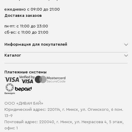
ежедневно с 09:00 до 21:00
Доставка заказов
пн-пт: с 11:00 до 23:00
сб-вс: с 11:00 до 21:00
Информация для покупателей
О компании
Каталог
Шоурумы
Мягкая мебель
Доставка и сборка
Корпусная мебель
Платежные системы
Способы оплаты
Распродажа мебели
Рассрочка и кредит
Гарантия
Карта сайта
Договор оферты
ООО «ДИВАН БАЙ»
Политика конфиденциальности
Юридический адрес: 220114, г. Минск, ул. Огинского, 6 пом.
Политика в отношении обработки cookie
13-9
Почтовый адрес: 220040, г. Минск, ул. Некрасова 4, 5 этаж,
офис 1