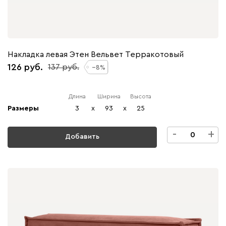
Накладка левая Этен Вельвет Терракотовый
126
137
8
Длина
Ширина
Высота
Размеры
3
x
93
x
25
-
+
Добавить