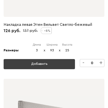
Накладка левая Этен Вельвет Светло-бежевый
126
137
8
Длина
Ширина
Высота
Размеры
3
x
93
x
25
-
+
Добавить