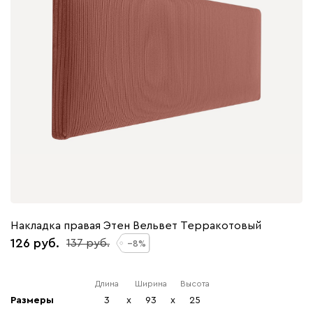
Накладка правая Этен Вельвет Терракотовый
126
137
8
Длина
Ширина
Высота
Размеры
3
x
93
x
25