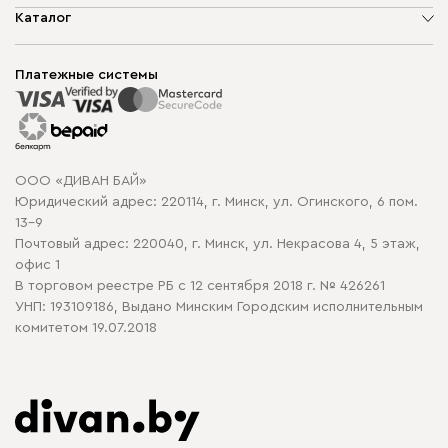
О компании
Каталог
Шоурумы
Мягкая мебель
Доставка и сборка
Корпусная мебель
Платежные системы
Способы оплаты
Распродажа мебели
Рассрочка и кредит
Гарантия
Карта сайта
Договор оферты
ООО «ДИВАН БАЙ»
Политика конфиденциальности
Юридический адрес: 220114, г. Минск, ул. Огинского, 6 пом.
Политика в отношении обработки cookie
13-9
Почтовый адрес: 220040, г. Минск, ул. Некрасова 4, 5 этаж,
офис 1
В торговом реестре РБ с 12 сентября 2018 г. № 426261
УНП: 193109186, Выдано Минским Городским исполнительным
комитетом 19.07.2018