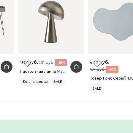
196
423
231
15
471
10
Настольная лампа Машрум-2 Серебристый
Есть на складе
SALE
SALE
Есть в шоуруме