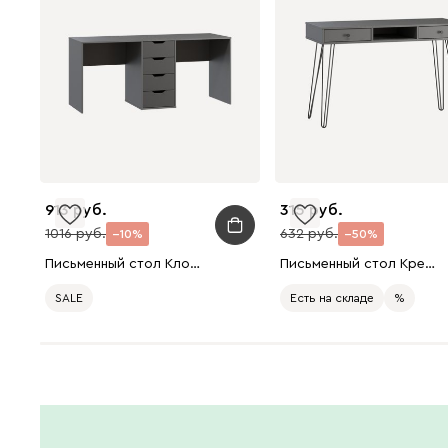
913
315
1016
632
10
50
Письменный стол Клоди 173x60 Графитовый/Береза
Письменный стол Крейн-1 Grey уценка
SALE
Есть на складе
%