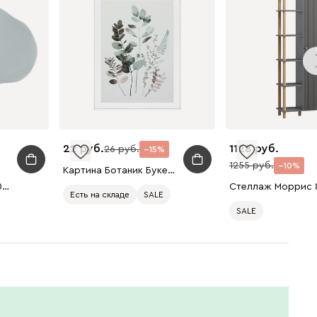
22
1128
26
15
1255
10
Картина Ботаник Букет 30x40
Ковер Грик Серый 130x230
Есть на складе
SALE
SALE
Есть в шоуруме