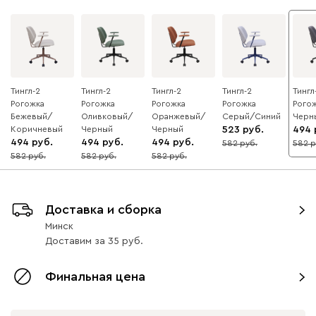
Тингл-2
Тингл-2
Тингл-2
Тингл-2
Тингл
Рогожка
Рогожка
Рогожка
Рогожка
Рого
Бежевый/
Оливковый/
Оранжевый/
Серый/Синий
Черн
Коричневый
Черный
Черный
523
494
494
494
494
582
582
10
15
582
582
582
15
15
15
Доставка и сборка
Минск
Доставим
за
35
Финальная цена