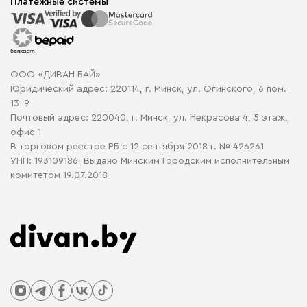
Корпусная мебель
Платежные системы
Способы оплаты
Распродажа мебели
Рассрочка и кредит
Гарантия
Карта сайта
Договор оферты
ООО «ДИВАН БАЙ»
Политика конфиденциальности
Юридический адрес: 220114, г. Минск, ул. Огинского, 6 пом.
Политика в отношении обработки cookie
13-9
Почтовый адрес: 220040, г. Минск, ул. Некрасова 4, 5 этаж,
офис 1
В торговом реестре РБ с 12 сентября 2018 г. № 426261
УНП: 193109186, Выдано Минским Городским исполнительным
комитетом 19.07.2018