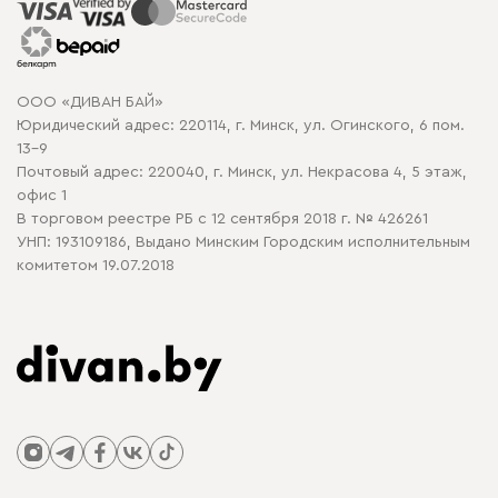
Распродажа мебели
Рассрочка и кредит
Гарантия
Карта сайта
Договор оферты
ООО «ДИВАН БАЙ»
Политика конфиденциальности
Юридический адрес: 220114, г. Минск, ул. Огинского, 6 пом.
Политика в отношении обработки cookie
13-9
Почтовый адрес: 220040, г. Минск, ул. Некрасова 4, 5 этаж,
офис 1
В торговом реестре РБ с 12 сентября 2018 г. № 426261
УНП: 193109186, Выдано Минским Городским исполнительным
комитетом 19.07.2018