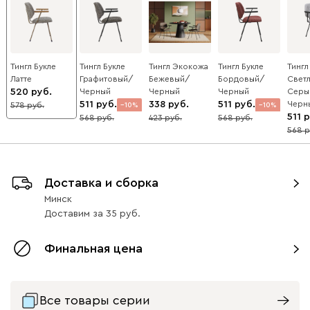
Тингл Букле
Тингл Букле
Тингл Экокожа
Тингл Букле
Тингл
Латте
Графитовый/
Бежевый/
Бордовый/
Светл
520
Черный
Черный
Черный
Серы
511
338
511
Черн
578
10
10
10
511
568
423
568
20
568
Доставка и сборка
Минск
Доставим
за
35
Финальная цена
Все товары серии