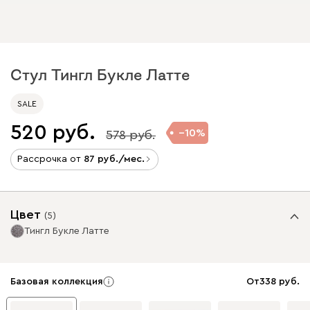
Стул Тингл Букле Латте
SALE
520
10
578
Рассрочка от
87
/мес.
Цвет
(
5
)
Тингл Букле Латте
Базовая коллекция
От
338