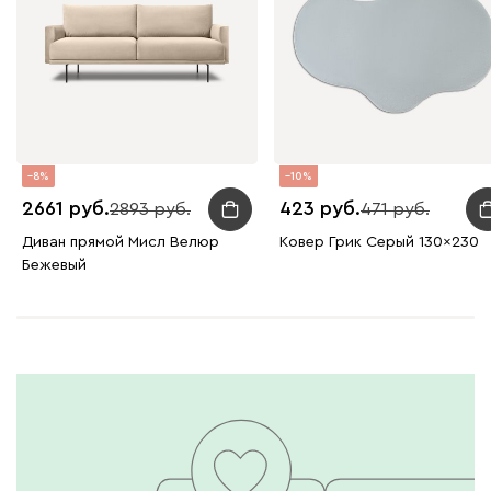
8
10
2661
423
2893
471
Диван прямой Мисл Велюр
Ковер Грик Серый 130x230
Бежевый