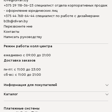
love@divan.by
+375 29 118-36-23 специалист отдела корпоративных продаж
- оформление юридических лиц
+375 44 768-64-44 специалист по работе с дизайнерами
b2b@divan.by
Перезвоните мне
Контакты
Написать руководству
Режим работы колл-центра
ежедневно с 09:00 до 21:00
Доставка заказов
пн-пт: с 11:00 до 23:00
сб-вс: с 11:00 до 21:00
Информация для покупателей
О компании
Каталог
Шоурумы
Мягкая мебель
Доставка и сборка
Корпусная мебель
Платежные системы
Способы оплаты