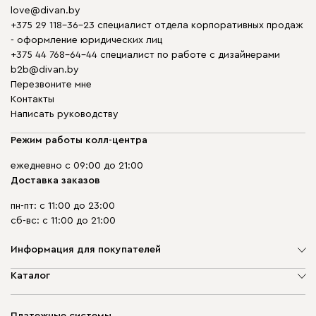
love@divan.by
+375 29 118-36-23 специалист отдела корпоративных продаж
- оформление юридических лиц
+375 44 768-64-44 специалист по работе с дизайнерами
b2b@divan.by
Перезвоните мне
Контакты
Написать руководству
Режим работы колл-центра
ежедневно с 09:00 до 21:00
Доставка заказов
пн-пт: с 11:00 до 23:00
сб-вс: с 11:00 до 21:00
Информация для покупателей
О компании
Каталог
Шоурумы
Мягкая мебель
Доставка и сборка
Корпусная мебель
Платежные системы