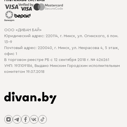
Способы оплаты
Распродажа мебели
Рассрочка и кредит
Гарантия
Карта сайта
Договор оферты
ООО «ДИВАН БАЙ»
Политика конфиденциальности
Юридический адрес: 220114, г. Минск, ул. Огинского, 6 пом.
Политика в отношении обработки cookie
13-9
Почтовый адрес: 220040, г. Минск, ул. Некрасова 4, 5 этаж,
офис 1
В торговом реестре РБ с 12 сентября 2018 г. № 426261
УНП: 193109186, Выдано Минским Городским исполнительным
комитетом 19.07.2018