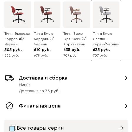
Тингл Экокожа
Тингл Букле
Тингл Букле
Тингл Букле
Бордовый/
Бордовый/
Оранжевый/
Светло-
Черный
Черный
Коричневый
серый/Черный
505
610
635
635
562
679
707
707
10
10
10
10
Доставка и сборка
Минск
Доставим
за
35
Финальная цена
Все товары серии