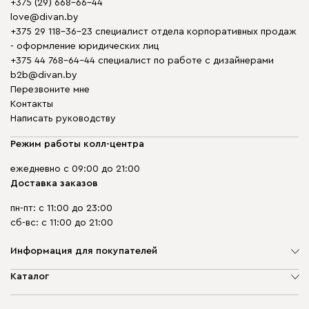
+375 (29) 668-66-44
love@divan.by
+375 29 118-36-23 специалист отдела корпоративных продаж
- оформление юридических лиц
+375 44 768-64-44 специалист по работе с дизайнерами
b2b@divan.by
Перезвоните мне
Контакты
Написать руководству
Режим работы колл-центра
ежедневно с 09:00 до 21:00
Доставка заказов
пн-пт: с 11:00 до 23:00
сб-вс: с 11:00 до 21:00
Информация для покупателей
О компании
Каталог
Шоурумы
Мягкая мебель
Доставка и сборка