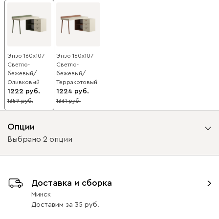
Энзо 160x107
Энзо 160x107
Светло-
Светло-
бежевый/
бежевый/
Оливковый
Терракотовый
1222
1224
1359
1361
10
10
Опции
Выбрано 2 опции
Вид направляющих
Доставка и сборка
без доводчиков
с доводчиками
Минск
Доставим
за
35
Вариант исполнения