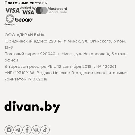
Корпусная мебель
Платежные системы
Способы оплаты
Распродажа мебели
Рассрочка и кредит
Гарантия
Карта сайта
Договор оферты
ООО «ДИВАН БАЙ»
Политика конфиденциальности
Юридический адрес: 220114, г. Минск, ул. Огинского, 6 пом.
Политика в отношении обработки cookie
13-9
Почтовый адрес: 220040, г. Минск, ул. Некрасова 4, 5 этаж,
офис 1
В торговом реестре РБ с 12 сентября 2018 г. № 426261
УНП: 193109186, Выдано Минским Городским исполнительным
комитетом 19.07.2018