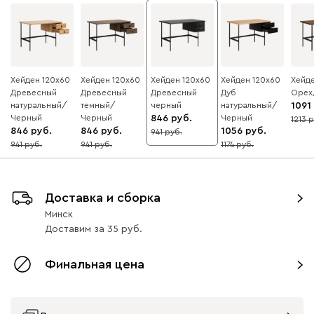
Хейден 120x60
Хейден 120x60
Хейден 120x60
Хейден 120x60
Хейде
Древесный
Древесный
Древесный
Дуб
Орех
натуральный/
темный/
черный
натуральный/
1091
Черный
Черный
846
Черный
1213
10
846
846
1056
941
10
941
941
1174
10
10
10
Доставка и сборка
Минск
Доставим
за
35
Финальная цена