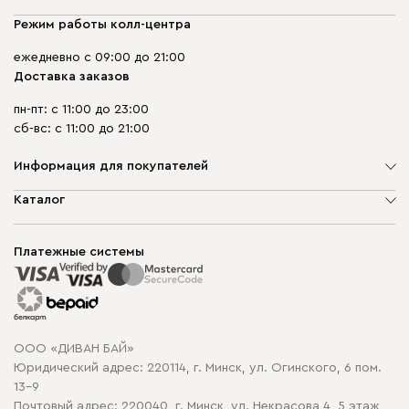
Режим работы колл-центра
ежедневно с 09:00 до 21:00
Доставка заказов
пн-пт: с 11:00 до 23:00
сб-вс: с 11:00 до 21:00
Информация для покупателей
О компании
Каталог
Шоурумы
Мягкая мебель
Доставка и сборка
Корпусная мебель
Платежные системы
Способы оплаты
Распродажа мебели
Рассрочка и кредит
Гарантия
Карта сайта
Договор оферты
ООО «ДИВАН БАЙ»
Политика конфиденциальности
Юридический адрес: 220114, г. Минск, ул. Огинского, 6 пом.
Политика в отношении обработки cookie
13-9
Почтовый адрес: 220040, г. Минск, ул. Некрасова 4, 5 этаж,