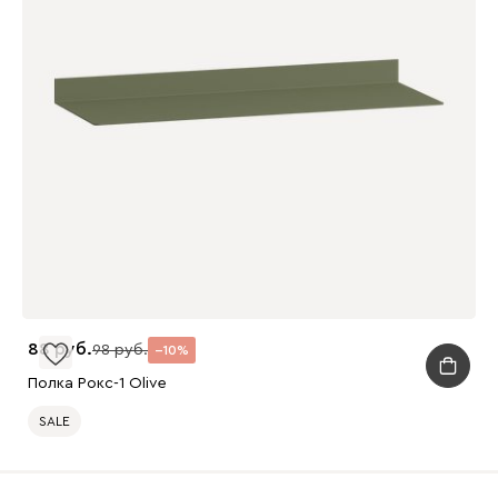
88
98
10
Полка Рокс-1 Olive
SALE