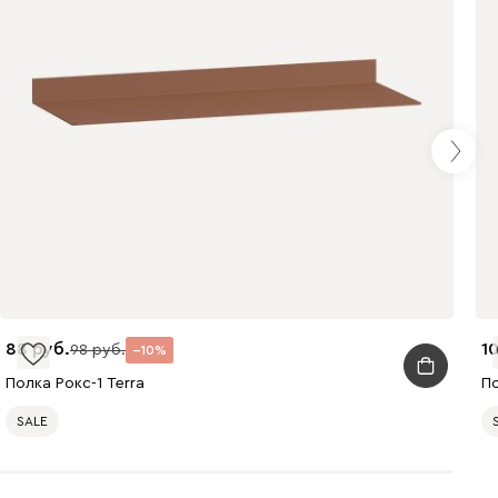
88
1
98
10
Полка Рокс-1 Terra
По
SALE