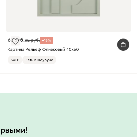
69
82
16
Картина Рельеф Оливковый 40x60
SALE
Есть в шоуруме
ервыми!