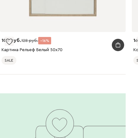
108
1
128
16
Картина Рельеф Белый 50x70
К
SALE