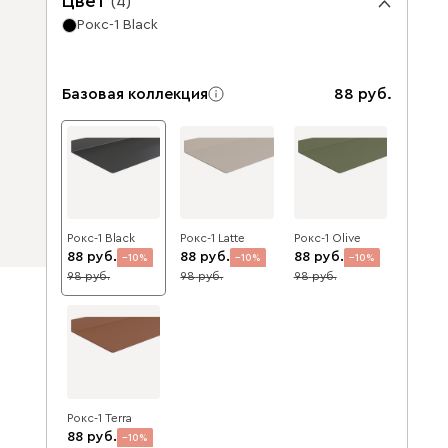
Цвет
(
4
)
Рокс-1 Black
Базовая коллекция
88
Рокс-1 Black
Рокс-1 Latte
Рокс-1 Olive
88
88
88
10
10
10
98
98
98
Рокс-1 Terra
88
10