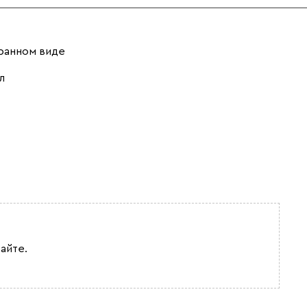
ранном виде
л
айте.