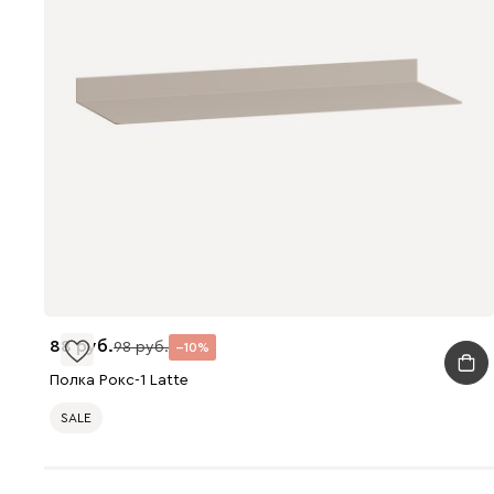
88
98
10
Полка Рокс-1 Latte
SALE