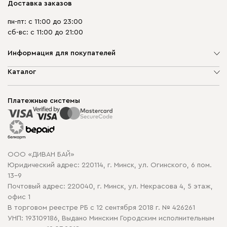
Доставка заказов
пн-пт: с 11:00 до 23:00
сб-вс: с 11:00 до 21:00
Информация для покупателей
О компании
Каталог
Шоурумы
Мягкая мебель
Доставка и сборка
Корпусная мебель
Платежные системы
Способы оплаты
Распродажа мебели
Рассрочка и кредит
Гарантия
Карта сайта
Договор оферты
ООО «ДИВАН БАЙ»
Политика конфиденциальности
Юридический адрес: 220114, г. Минск, ул. Огинского, 6 пом.
Политика в отношении обработки cookie
13-9
Почтовый адрес: 220040, г. Минск, ул. Некрасова 4, 5 этаж,
офис 1
В торговом реестре РБ с 12 сентября 2018 г. № 426261
УНП: 193109186, Выдано Минским Городским исполнительным