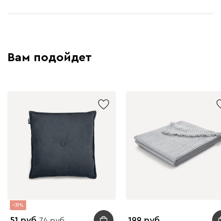
Вам подойдет
31
51
199
74