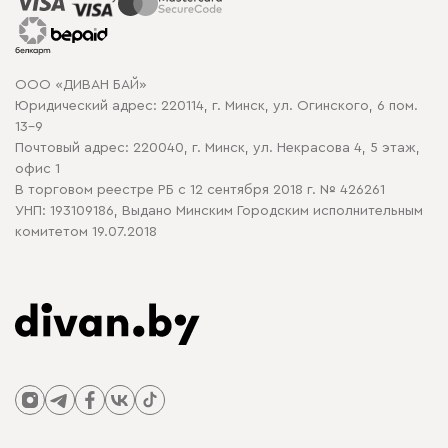
Рассрочка и кредит
Гарантия
Карта сайта
Договор оферты
ООО «ДИВАН БАЙ»
Политика конфиденциальности
Юридический адрес: 220114, г. Минск, ул. Огинского, 6 пом.
Политика в отношении обработки cookie
13-9
Почтовый адрес: 220040, г. Минск, ул. Некрасова 4, 5 этаж,
офис 1
В торговом реестре РБ с 12 сентября 2018 г. № 426261
УНП: 193109186, Выдано Минским Городским исполнительным
комитетом 19.07.2018