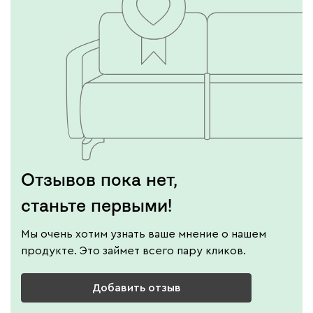
Винтер
557
Виридис
Клэй
Мустард
Оранж
пион
Букле
657
Отзывов пока нет,
станьте первыми!
Мы очень хотим узнать ваше мнение о нашем
продукте. Это займет всего пару кликов.
Вайт
Латте
Терра
Добавить отзыв
Альтеа
657