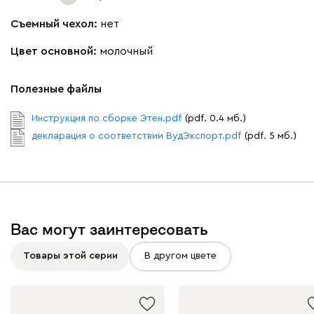
Съемный чехол:
нет
Цвет основной:
молочный
020
120
236
240
310
Полезные файлы
Геста
457
Инструкция по сборке Этен.pdf
(pdf. 0.4 мб.)
декларация о соответствии ВудЭкспорт.pdf
(pdf. 5 мб.)
Бежевый
Изумруд
Марсала
Молочный
Мята
Вас могут заинтересовать
Мола
457
Товары этой серии
В другом цвете