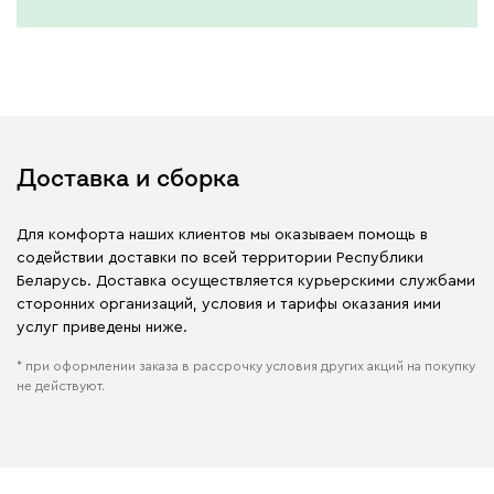
Бежевый
Графит
Молочный
Серый
Доставка и сборка
Дарте
855
Для комфорта наших клиентов мы оказываем помощь в
содействии доставки по всей территории Республики
Беларусь. Доставка осуществляется курьерскими службами
сторонних организаций, условия и тарифы оказания ими
услуг приведены ниже.
Графит
Серый
Терракота
Тёмно-синий
* при оформлении заказа в рассрочку условия других акций на покупку
не действуют.