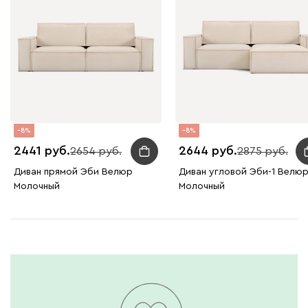
Жёлтый
Песочный
Розовый
Светло-серый
Серы
Ланза
457
8
8
2441
2644
2654
2875
Бежевый
Вишневый
Голубой
Графит
Зеле
Диван прямой Эби Велюр
Диван угловой Эби-1 Велю
Молочный
Молочный
Кларинс
557
100
130
690
695
792