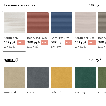
Базовая коллекция
389
Вертикаль
Вертикаль 490
Вертикаль 795
Вертикаль 910
Верти
389
389
389
389
389
8
8
8
8
423
423
423
423
423
Данель
398
Бежевый
Графит
Жёлтый
Изумруд
Олив