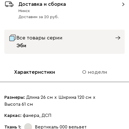
Доставка и сборка
Ультра
398
Минск
Доставим
за
20
Все товары серии
Айвори (Ivory)
Горчичный
Дымчатый
Коралловый
Минт 
Эби
(Mustard)
(Smoke)
(Coral)
Бентори
398
Характеристики
О модели
Размеры:
Длина 26 см
х
Ширина 120 см
х
Высота 61 см
Бежевый
Графит
Кофе
Олива
Песо
Каркас:
фанера, ДСП
Онли
398
Ткань 1:
Вертикаль 000
вельвет