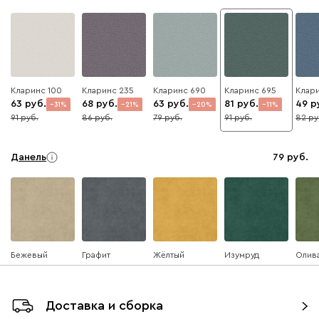
Кларинс 100
Кларинс 235
Кларинс 690
Кларинс 695
Клари
63
68
63
81
49
31
21
20
11
91
86
79
91
82
Данель
79
Бежевый
Графит
Жёлтый
Изумруд
Олив
Доставка и сборка
Ультра
79