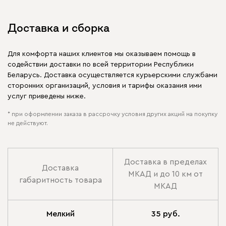
Бежевый
Графит
Молочный
Серый
Доставка и сборка
Атмосфера
130
Для комфорта наших клиентов мы оказываем помощь в
содействии доставки по всей территории Республики
Беларусь. Доставка осуществляется курьерскими службами
сторонних организаций, условия и тарифы оказания ими
услуг приведены ниже.
230
240
396
695
997
* при оформлении заказа в рассрочку условия других акций на покупку
не действуют.
Дарте
158
Доставка в пределах
Доставка
МКАД и до 10 км от
габаритность товара
МКАД
Графит
Серый
Терракота
Тёмно-синий
Мелкий
35 руб.