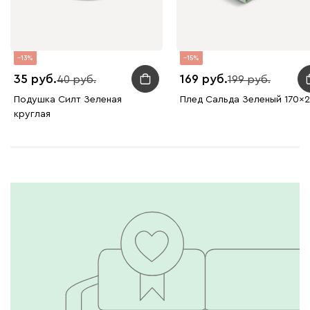
Ланза
88
13
15
35
169
40
199
Подушка Силт Зеленая
Плед Сальда Зеленый 170x
Бежевый
Вишневый
Голубой
Графит
Зеле
круглая
Кларинс
101
130
972
Винтер
101