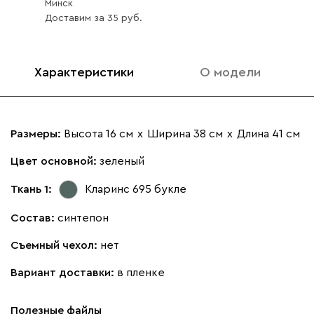
Минск
Доставим
за
35
Характеристики
О модели
Айвори (Ivory)
Горчичный
Дымчатый
Коралловый
Минт 
(Mustard)
(Smoke)
(Coral)
Размеры:
Высота 16 см
х
Ширина 38 см
х
Длина 41 см
Бентори
79
Цвет основной:
зеленый
Ткань 1:
Кларинс 695
букле
Состав:
синтепон
Бежевый
Графит
Кофе
Олива
Песо
Съемный чехол:
нет
Онли
Вариант доставки:
в пленке
79
Полезные файлы