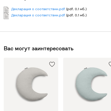
Декларация о соответствии.pdf
(pdf. 0.1 мб.)
Декларация о соответствии.pdf
(pdf. 0.1 мб.)
020
120
236
240
310
Вертикаль
88
Вас могут заинтересовать
000
490
795
910
930
Геста
88