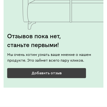
Виридис
Клэй
Мустард
Оранж
пион
Букле
130
Отзывов пока нет,
станьте первыми!
Мы очень хотим узнать ваше мнение о нашем
продукте. Это займет всего пару кликов.
Вайт
Латте
Терра
Добавить отзыв
Альтеа
130