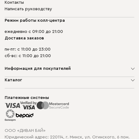
Контакты
Написать руководству
Режим работы колл-центра
ежедневно с 09:00 до 21:00
Доставка заказов
пн-пт: с 11:00 до 23:00
сб-вс: с 11:00 до 21:00
Информация для покупателей
О компании
Каталог
Шоурумы
Мягкая мебель
Доставка и сборка
Корпусная мебель
Платежные системы
Способы оплаты
Распродажа мебели
Рассрочка и кредит
Гарантия
Карта сайта
Договор оферты
ООО «ДИВАН БАЙ»
Политика конфиденциальности
Юридический адрес: 220114, г. Минск, ул. Огинского, 6 пом.
Политика в отношении обработки cookie