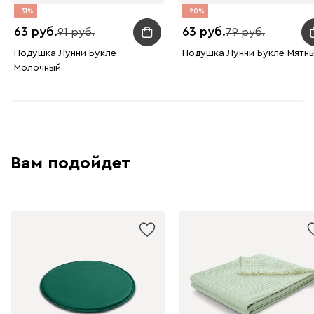
Бежевый
Изумруд
Марсала
Молочный
Мята
31
20
63
63
91
79
Мола
88
Подушка Лунни Букле
Подушка Лунни Букле Мятн
Молочный
Жёлтый
Песочный
Розовый
Светло-серый
Серы
Вам подойдет
Вулли
88
092
100
230
380
684