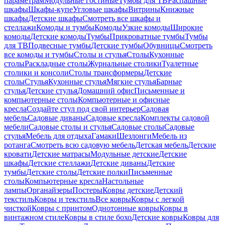
параметрам
Модульные гостиные
Тумбы для ТВ
Распашные
шкафы
Шкафы-купе
Угловые шкафы
Витрины
Книжные
шкафы
Детские шкафы
Смотреть все шкафы и
стеллажи
Комоды и тумбы
Комоды
Узкие комоды
Широкие
комоды
Детские комоды
Тумбы
Прикроватные тумбы
Тумбы
для ТВ
Подвесные тумбы
Детские тумбы
Обувницы
Смотреть
все комоды и тумбы
Столы и стулья
Столы
Кухонные
столы
Раскладные столы
Журнальные столики
Туалетные
столики и консоли
Столы трансформеры
Детские
столы
Стулья
Кухонные стулья
Мягкие стулья
Барные
стулья
Детские стулья
Домашний офис
Письменные и
компьютерные столы
Компьютерные и офисные
кресла
Создайте стул под свой интерьер
Садовая
мебель
Садовые диваны
Садовые кресла
Комплекты садовой
мебели
Садовые столы и стулья
Садовые столы
Садовые
стулья
Мебель для отдыха
Гамаки
Шезлонги
Мебель из
ротанга
Смотреть всю садовую мебель
Детская мебель
Детские
кровати
Детские матрасы
Модульные детские
Детские
шкафы
Детские стеллажи
Детские диваны
Детские
тумбы
Детские столы
Детские полки
Письменные
столы
Компьютерные кресла
Настольные
лампы
Органайзеры
Постеры
Ковры детские
Детский
текстиль
Ковры и текстиль
Все ковры
Ковры с легкой
чисткой
Ковры с принтом
Однотонные ковры
Ковры в
винтажном стиле
Ковры в стиле бохо
Детские ковры
Ковры для