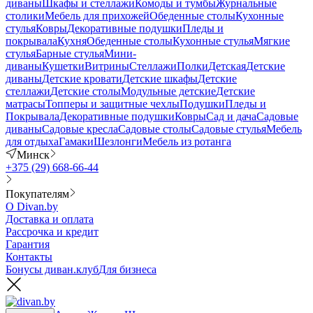
диваны
Шкафы и стеллажи
Комоды и тумбы
Журнальные
столики
Мебель для прихожей
Обеденные столы
Кухонные
стулья
Ковры
Декоративные подушки
Пледы и
покрывала
Кухня
Обеденные столы
Кухонные стулья
Мягкие
стулья
Барные стулья
Мини-
диваны
Кушетки
Витрины
Стеллажи
Полки
Детская
Детские
диваны
Детские кровати
Детские шкафы
Детские
стеллажи
Детские столы
Модульные детские
Детские
матрасы
Топперы и защитные чехлы
Подушки
Пледы и
Покрывала
Декоративные подушки
Ковры
Сад и дача
Садовые
диваны
Садовые кресла
Садовые столы
Садовые стулья
Мебель
для отдыха
Гамаки
Шезлонги
Мебель из ротанга
Минск
+375 (29) 668-66-44
Покупателям
О Divan.by
Доставка и оплата
Рассрочка и кредит
Гарантия
Контакты
Бонусы диван.клуб
Для бизнеса