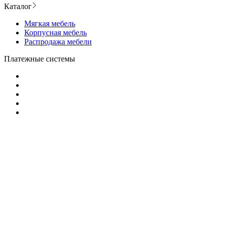
Каталог
Мягкая мебель
Корпусная мебель
Распродажа мебели
Платежные системы
ООО «ДИВАН БАЙ»
Юридический адрес: 220114, г. Минск, ул. Огинского, 6
пом. 13-9
Почтовый адрес: 220040, г. Минск, ул. Некрасова 4, 5
этаж, офис 1
В торговом реестре РБ с 12 сентября 2018 г. № 426261
УНП: 193109186, Выдано Минским Городским
исполнительным комитетом 19.07.2018