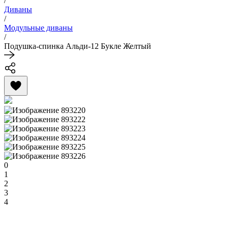
/
Диваны
/
Модульные диваны
/
Подушка-спинка Альди-12 Букле Желтый
0
1
2
3
4