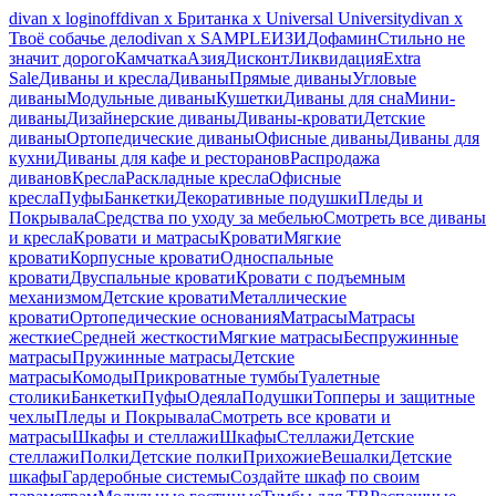
divan х loginoff
divan х Британка х Universal University
divan х
Твоё собачье дело
divan х SAMPLE
ИЗИ
Дофамин
Стильно не
значит дорого
Камчатка
Азия
Дисконт
Ликвидация
Extra
Sale
Диваны и кресла
Диваны
Прямые диваны
Угловые
диваны
Модульные диваны
Кушетки
Диваны для сна
Мини-
диваны
Дизайнерские диваны
Диваны-кровати
Детские
диваны
Ортопедические диваны
Офисные диваны
Диваны для
кухни
Диваны для кафе и ресторанов
Распродажа
диванов
Кресла
Раскладные кресла
Офисные
кресла
Пуфы
Банкетки
Декоративные подушки
Пледы и
Покрывала
Средства по уходу за мебелью
Смотреть все диваны
и кресла
Кровати и матрасы
Кровати
Мягкие
кровати
Корпусные кровати
Односпальные
кровати
Двуспальные кровати
Кровати с подъемным
механизмом
Детские кровати
Металлические
кровати
Ортопедические основания
Матрасы
Матрасы
жесткие
Средней жесткости
Мягкие матрасы
Беспружинные
матрасы
Пружинные матрасы
Детские
матрасы
Комоды
Прикроватные тумбы
Туалетные
столики
Банкетки
Пуфы
Одеяла
Подушки
Топперы и защитные
чехлы
Пледы и Покрывала
Смотреть все кровати и
матрасы
Шкафы и стеллажи
Шкафы
Стеллажи
Детские
стеллажи
Полки
Детские полки
Прихожие
Вешалки
Детские
шкафы
Гардеробные системы
Создайте шкаф по своим