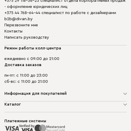
+375 29 118-36-23 специалист отдела корпоративных продаж
- оформление юридических лиц
+375 44 768-64-44 специалист по работе с дизайнерами
b2b@divan.by
Перезвоните мне
Контакты
Написать руководству
Режим работы колл-центра
ежедневно с 09:00 до 21:00
Доставка заказов
пн-пт: с 11:00 до 23:00
сб-вс: с 11:00 до 21:00
Информация для покупателей
О компании
Каталог
Шоурумы
Мягкая мебель
Доставка и сборка
Корпусная мебель
Платежные системы
Способы оплаты
Распродажа мебели
Рассрочка и кредит