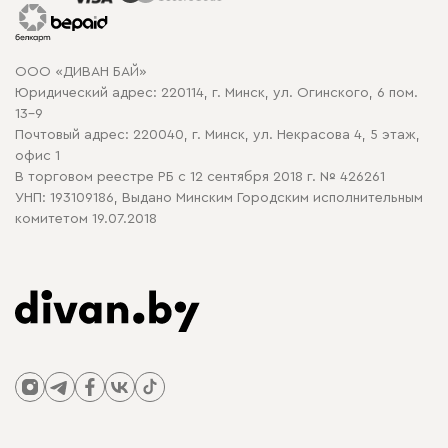
Гарантия
Карта сайта
Договор оферты
ООО «ДИВАН БАЙ»
Политика конфиденциальности
Юридический адрес: 220114, г. Минск, ул. Огинского, 6 пом.
Политика в отношении обработки cookie
13-9
Почтовый адрес: 220040, г. Минск, ул. Некрасова 4, 5 этаж,
офис 1
В торговом реестре РБ с 12 сентября 2018 г. № 426261
УНП: 193109186, Выдано Минским Городским исполнительным
комитетом 19.07.2018