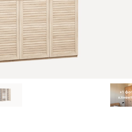
+
1
фо
клиен