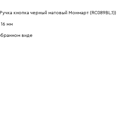
4.7 ШР: 200 (Б + П + П+
учка кнопка черный матовый Монмарт (RC089BL.1))
П) (Вариант 7
(50++50+50+50))
16 мм
обранном виде