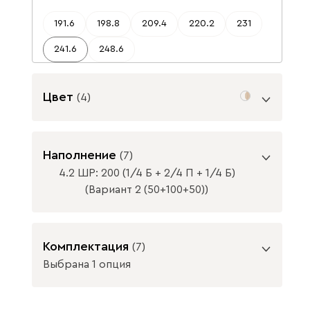
191.6
198.8
209.4
220.2
231
241.6
248.6
Цвет
(
4
)
Цвет фасада
Наполнение
(
7
)
4.2 ШР: 200 (1/4 Б + 2/4 П + 1/4 Б)
(Вариант 2 (50+100+50))
ВАЖНО! При глубине шкафа-купе менее
Белый рамка
Дуб Сонома
Комплектация
(
7
)
60 см / распашного шкафа менее 50 см,
МДФ
рамка МДФ
устанавливается выдвижная штанга.
Выбрана 1 опция
Цвет корпуса
ВАЖНО! При глубине шкафа-купе менее