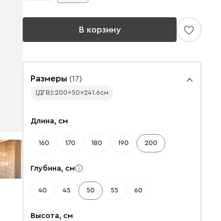
В корзину
Размеры
(
17
)
(ДГВ):
200
50
241.6
см
✕
✕
Длина, см
160
170
180
190
200
то
тов
Глубина, см
40
45
50
55
60
Высота, см