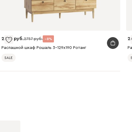
2536
2
2757
8
Распашной шкаф Рошаль 3-129x190 Ротанг
Р
SALE