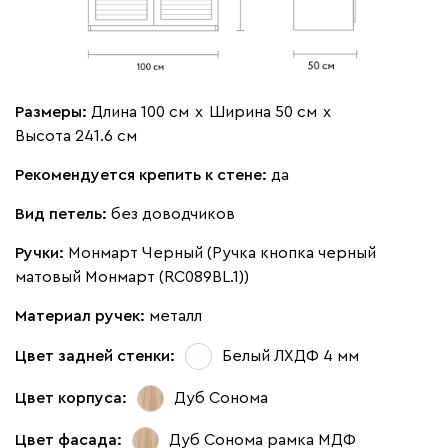
блоком ящиков + П)
(Вариант 6 (50+50))
(Вариант 5 (50+50))
Размеры:
Длина 100 см
х
Ширина 50 см
х
Высота 241.6 см
Рекомендуется крепить к стене:
да
Вид петель:
без доводчиков
Ручки:
Монмарт Черный (Ручка кнопка черный
матовый Монмарт (RC089BL.1))
Материал ручек:
металл
Цвет задней стенки:
Белый ЛХДФ 4 мм
Цвет корпуса:
Дуб Сонома
Цвет фасада:
Дуб Сонома рамка МДФ