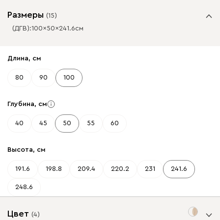
Размеры
(
15
)
(ДГВ):
100
50
241.6
см
✕
✕
Длина, см
80
90
100
Глубина, см
40
45
50
55
60
Высота, см
191.6
198.8
209.4
220.2
231
241.6
248.6
Цвет
(
4
)