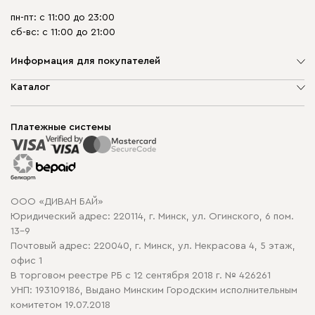
пн-пт: с 11:00 до 23:00
сб-вс: с 11:00 до 21:00
Информация для покупателей
О компании
Каталог
Шоурумы
Мягкая мебель
Доставка и сборка
Корпусная мебель
Платежные системы
Способы оплаты
Распродажа мебели
Рассрочка и кредит
Гарантия
Карта сайта
Договор оферты
ООО «ДИВАН БАЙ»
Политика конфиденциальности
Юридический адрес: 220114, г. Минск, ул. Огинского, 6 пом.
Политика в отношении обработки cookie
13-9
Почтовый адрес: 220040, г. Минск, ул. Некрасова 4, 5 этаж,
офис 1
В торговом реестре РБ с 12 сентября 2018 г. № 426261
УНП: 193109186, Выдано Минским Городским исполнительным
комитетом 19.07.2018