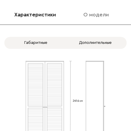
2.1 ШР: 100 П (Вариант
2.2 ШР: 100 П+П
1 (100))
(Вариант 2 (50+50))
Характеристики
О модели
-
+
Габаритные
Дополнительные
Штанга
выдвижная
2.3 ШР: 100 (1/3 Б +
2.4 ШР: 100 (Б + Б)
Вид петель
2/3 П) (Вариант 3
(Вариант 4 (50+50))
(33+67))
без доводчиков
с доводчиками
2.5 ШР: 100 (Б с
2.6 ШР: 100 (Б + П)