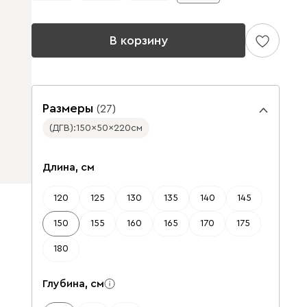
В корзину
Размеры
(
27
)
(ДГВ):
150
50
220
см
✕
✕
Длина, см
120
125
130
135
140
145
150
155
160
165
170
175
180
Глубина, см