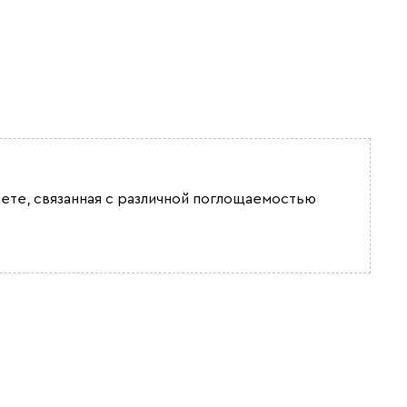
Желтый (Сан-
Оливия
Орех Карини
Леон)
вете, связанная с различной поглощаемостью
Сатин
Серо-зеленый
Терракота
(Дасти Грин)
Черный