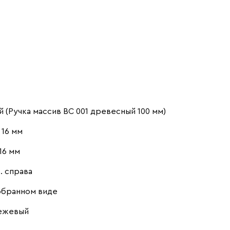
-
+
Штанга слева
Белая Шагрень
Береза
Велюр
Вид направляющих
без доводчиков
с доводчиками
Графит
Дуб Барбера
Дуб Золотистый
(Ручка массив ВС 001 древесный 100 мм)
16 мм
16 мм
в. справа
Дуб
Дуб Сонома
Дуб Табачный
Ирландский
обранном виде
бежевый