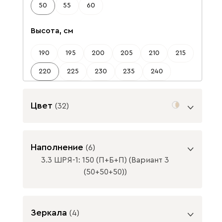
50
55
60
Высота, см
190
195
200
205
210
215
220
225
230
235
240
Цвет
(
32
)
Цвет фасада
Наполнение
(
6
)
3.3 ШРЯ-1: 150 (П+Б+П) (Вариант 3
(50+50+50))
ВАЖНО! При глубине шкафа-купе менее
Белая шагрень
Береза
Велюр
Зеркала
(
4
)
60 см / распашного шкафа менее 50 см,