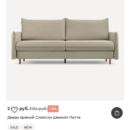
2899
3152
8
Диван прямой Слипсон Шенилл Латте
SALE
NEW