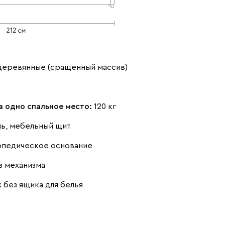
Ультра
1923
деревянные (сращенный массив)
Айвори (Ivory)
Горчичный
Дымчатый
(Mustard)
(Smoke)
а одно спальное место:
120 кг
нь, мебельный щит
опедическое основание
Коралловый
Минт (Mint)
Песочный
з механизма
(Coral)
(Sand)
:
без ящика для белья