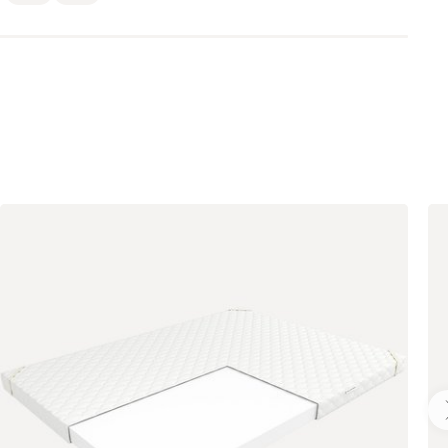
020
120
236
240
310
430
495
520
670