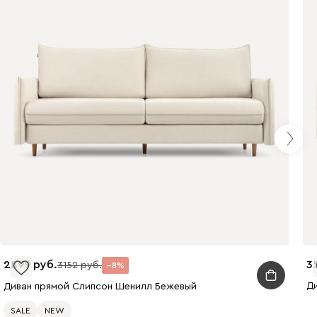
Бежевый
Графит
Кофе
Олива
Песочный
Синий
2899
3
3152
8
Терракота
Д
Диван прямой Слипсон Шенилл Бежевый
SALE
NEW
Онли
1923