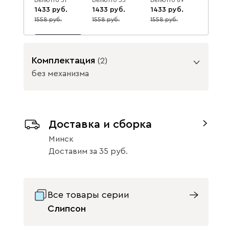
1433
1433
1433
1558
1558
1558
8
8
8
Комплектация
(
2
)
без механизма
Вертикаль 968
Подъемный механизм
1683
1830
8
Доставка и сборка
без механизма
с механизмом
Данель
1923
Минск
Доставим
за
35
Все товары серии
Слипсон
Бежевый
Графит
Жёлтый