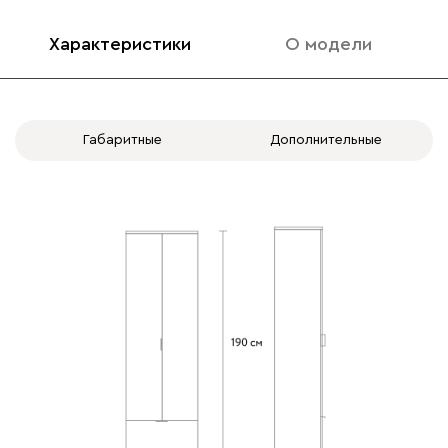
Характеристики
О модели
2 дв. вар.3: 1 зеркало
-
+
-
+
слева (шря)
Габаритные
Дополнительные
Полка слева
Полка справа
-
+
-
+
Штанга
Штанга слева
выдвижная
Вид направляющих
без доводчиков
с доводчиками