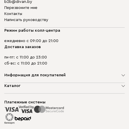
b2b@divan.by
Перезвоните мне
Контакты
Написать руководству
Режим работы колл-центра
ежедневно с 09:00 до 21:00
Доставка заказов
пн-пт: с 11:00 до 23:00
сб-вс: с 11:00 до 21:00
Информация для покупателей
О компании
Каталог
Шоурумы
Мягкая мебель
Доставка и сборка
Корпусная мебель
Платежные системы
Способы оплаты
Распродажа мебели
Рассрочка и кредит
Гарантия
Карта сайта
Договор оферты