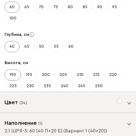
60
65
70
75
80
85
90
95
100
Глубина, см
40
45
50
55
60
Высота, см
190
195
200
205
210
215
220
225
230
235
240
245
250
Цвет
(
34
)
Цвет фасада
Наполнение
(
1
)
2.1 ШРЯ-3: 60 (40 П+20 Б) (Вариант 1 (40+20))