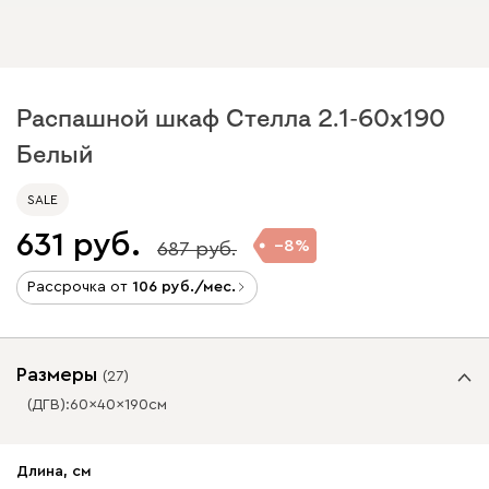
Распашной шкаф Стелла 2.1-60x190
Белый
SALE
631
8
687
Рассрочка от
106
/мес.
Размеры
(
27
)
(ДГВ):
60
40
190
см
✕
✕
Длина, см