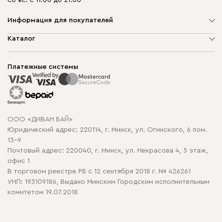
сб-вс: с 11:00 до 21:00
Информация для покупателей
О компании
Каталог
Шоурумы
Мягкая мебель
Доставка и сборка
Корпусная мебель
Платежные системы
Способы оплаты
Распродажа мебели
Рассрочка и кредит
Гарантия
Карта сайта
Договор оферты
ООО «ДИВАН БАЙ»
Политика конфиденциальности
Юридический адрес: 220114, г. Минск, ул. Огинского, 6 пом.
Политика в отношении обработки cookie
13-9
Почтовый адрес: 220040, г. Минск, ул. Некрасова 4, 5 этаж,
офис 1
В торговом реестре РБ с 12 сентября 2018 г. № 426261
УНП: 193109186, Выдано Минским Городским исполнительным
комитетом 19.07.2018