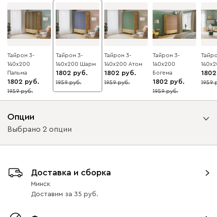
Тайрон 3-
Тайрон 3-
Тайрон 3-
Тайрон 3-
Тайро
140x200
140x200 Шарм ​
140x200 Атом
140x200
140x2
Пальма ​
1802
1802
Богема ​
1802
1802
1802
1959
1959
1959
8
8
8
1959
1959
8
8
Опции
Выбрано 2 опции
Вид направляющих
Доставка и сборка
с доводчиками
без доводчиков
Минск
Доставим
за
35
Вид петель