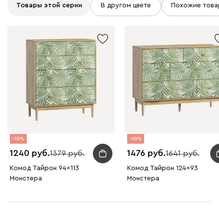
Товары этой серии
В другом цвете
Похожие това
10
10
1240
1476
1379
1641
Комод Тайрон 94x113
Комод Тайрон 124x93
Монстера ​
Монстера ​