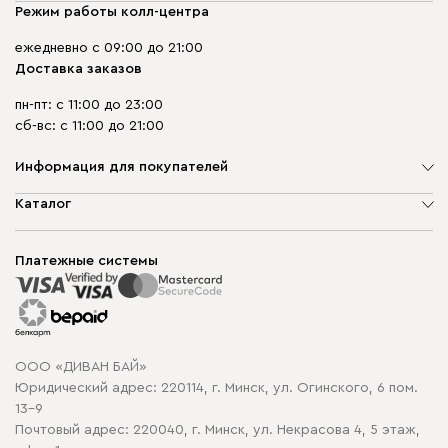
Режим работы колл-центра
ежедневно с 09:00 до 21:00
Доставка заказов
пн-пт: с 11:00 до 23:00
сб-вс: с 11:00 до 21:00
Информация для покупателей
О компании
Каталог
Шоурумы
Мягкая мебель
Доставка и сборка
Корпусная мебель
Платежные системы
Способы оплаты
Распродажа мебели
Рассрочка и кредит
Гарантия
Карта сайта
Договор оферты
ООО «ДИВАН БАЙ»
Политика конфиденциальности
Юридический адрес: 220114, г. Минск, ул. Огинского, 6 пом.
Политика в отношении обработки cookie
13-9
Почтовый адрес: 220040, г. Минск, ул. Некрасова 4, 5 этаж,