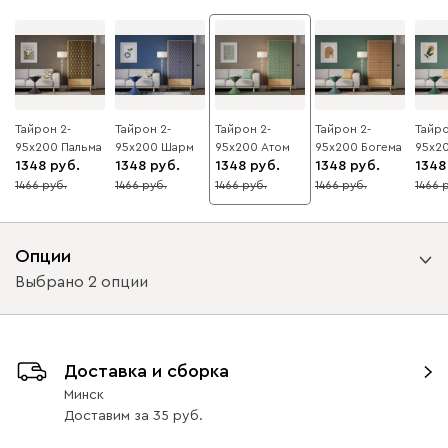
Тайрон 2-
Тайрон 2-
Тайрон 2-
Тайрон 2-
Тайро
95x200 Пальма ​
95x200 Шарм ​
95x200 Атом
95x200 Богема ​
95x2
1348
1348
1348
1348
1348
1466
1466
1466
1466
1466
8
8
8
8
8
Опции
Выбрано 2 опции
Вид направляющих
Доставка и сборка
без доводчиков
с доводчиками
Минск
Доставим
за
35
Вид петель