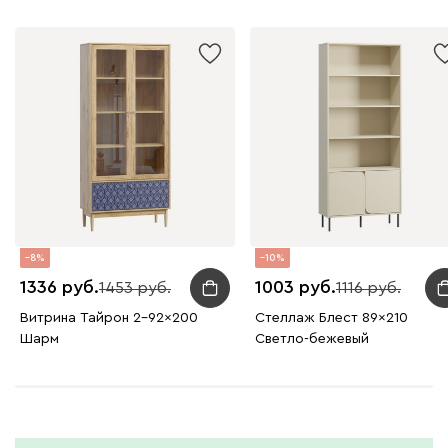
8
10
1336
1003
1453
1116
Витрина Тайрон 2-92x200
Стеллаж Блест 89x210
Шарм ​
Светло-бежевый