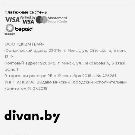
Шоурумы
Мягкая мебель
Доставка и сборка
Корпусная мебель
Платежные системы
Способы оплаты
Распродажа мебели
Рассрочка и кредит
Гарантия
Карта сайта
Договор оферты
ООО «ДИВАН БАЙ»
Политика конфиденциальности
Юридический адрес: 220114, г. Минск, ул. Огинского, 6 пом.
Политика в отношении обработки cookie
13-9
Почтовый адрес: 220040, г. Минск, ул. Некрасова 4, 5 этаж,
офис 1
В торговом реестре РБ с 12 сентября 2018 г. № 426261
УНП: 193109186, Выдано Минским Городским исполнительным
комитетом 19.07.2018