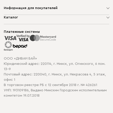
Информация для покупателей
О компании
Каталог
Шоурумы
Мягкая мебель
Доставка и сборка
Корпусная мебель
Платежные системы
Способы оплаты
Распродажа мебели
Рассрочка и кредит
Гарантия
Карта сайта
Договор оферты
ООО «ДИВАН БАЙ»
Политика конфиденциальности
Юридический адрес: 220114, г. Минск, ул. Огинского, 6 пом.
Политика в отношении обработки cookie
13-9
Почтовый адрес: 220040, г. Минск, ул. Некрасова 4, 5 этаж,
офис 1
В торговом реестре РБ с 12 сентября 2018 г. № 426261
УНП: 193109186, Выдано Минским Городским исполнительным
комитетом 19.07.2018