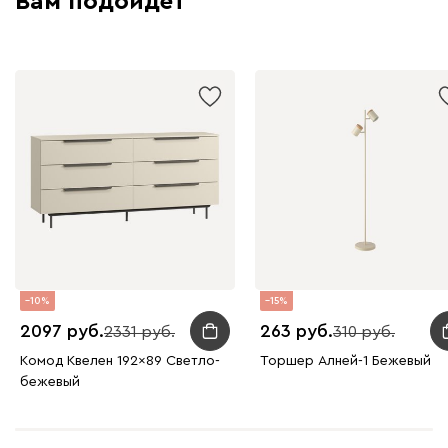
Вам подойдет
10
15
2097
263
2331
310
Комод Квелен 192x89 Светло-
Торшер Алней-1 Бежевый
бежевый