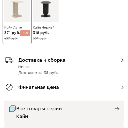
Кайн Латте
Кайн Черный
371
318
15
437
354
10
Доставка и сборка
Минск
Доставим
за
35
Финальная цена
Все товары серии
Кайн