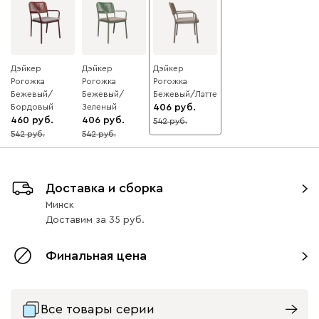
Дэйкер
Дэйкер
Дэйкер
Рогожка
Рогожка
Рогожка
Бежевый/
Бежевый/
Бежевый/Латте
Бордовый
Зеленый
406
460
406
542
25
542
542
15
25
Доставка и сборка
Минск
Доставим
за
35
Финальная цена
Все товары серии