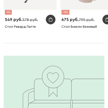
5
15
549
675
578
795
Стол Ревард Латте
Стол Бинкли Бежевый