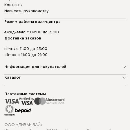
Контакты
Написать руководству
Режим работы колл-центра
ежедневно с 09:00 до 21:00
Доставка заказов
пн-пт: с 11:00 до 23:00
сб-вс: с 11:00 до 21:00
Информация для покупателей
О компании
Каталог
Шоурумы
Мягкая мебель
Доставка и сборка
Корпусная мебель
Платежные системы
Способы оплаты
Распродажа мебели
Рассрочка и кредит
Гарантия
Карта сайта
Договор оферты
ООО «ДИВАН БАЙ»
Политика конфиденциальности