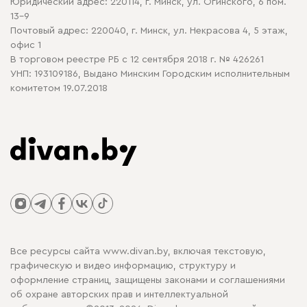
Юридический адрес: 220114, г. Минск, ул. Огинского, 6 пом.
Политика в отношении обработки cookie
13-9
Почтовый адрес: 220040, г. Минск, ул. Некрасова 4, 5 этаж,
офис 1
В торговом реестре РБ с 12 сентября 2018 г. № 426261
УНП: 193109186, Выдано Минским Городским исполнительным
комитетом 19.07.2018
Все ресурсы сайта www.divan.by, включая текстовую,
графическую и видео информацию, структуру и
оформление страниц, защищены законами и соглашениями
об охране авторских прав и интеллектуальной