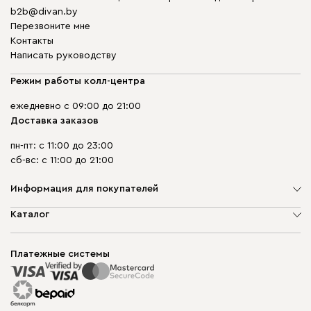
b2b@divan.by
Перезвоните мне
Контакты
Написать руководству
Режим работы колл-центра
ежедневно с 09:00 до 21:00
Доставка заказов
пн-пт: с 11:00 до 23:00
сб-вс: с 11:00 до 21:00
Информация для покупателей
О компании
Каталог
Шоурумы
Мягкая мебель
Доставка и сборка
Корпусная мебель
Платежные системы
Способы оплаты
Распродажа мебели
Рассрочка и кредит
Гарантия
Карта сайта