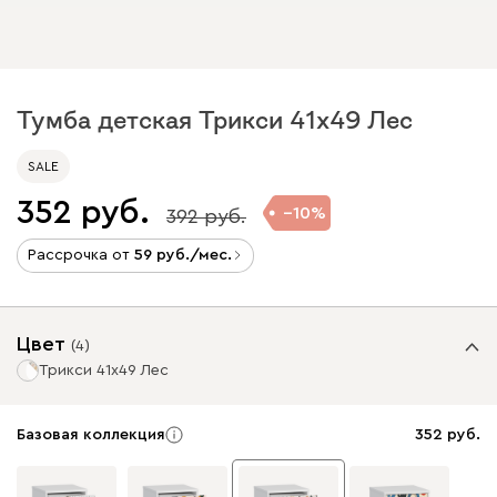
Тумба детская Трикси 41x49 Лес ​
SALE
352
10
392
Рассрочка от
59
/мес.
Цвет
(
4
)
Трикси 41x49 Лес ​
Базовая коллекция
352