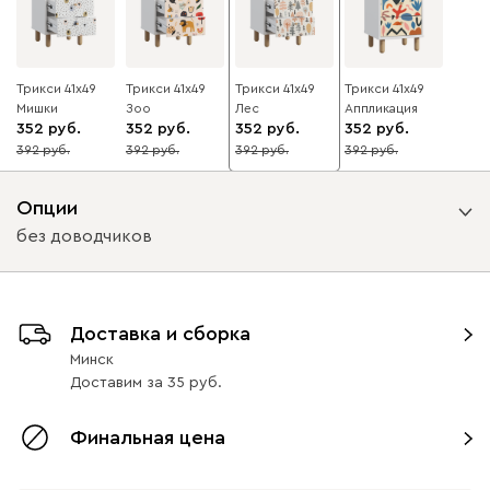
Трикси 41x49
Трикси 41x49
Трикси 41x49
Трикси 41x49
Мишки ​
Зоо
Лес ​
Аппликация
352
352
352
352
392
392
392
392
10
10
10
10
Опции
без доводчиков
Вид направляющих
Доставка и сборка
с доводчиками
без доводчиков
Минск
Доставим
за
35
Финальная цена