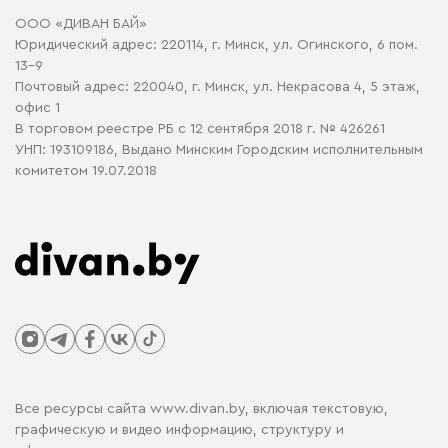
Договор оферты
ООО «ДИВАН БАЙ»
Политика конфиденциальности
Юридический адрес: 220114, г. Минск, ул. Огинского, 6 пом.
Политика в отношении обработки cookie
13-9
Почтовый адрес: 220040, г. Минск, ул. Некрасова 4, 5 этаж,
офис 1
В торговом реестре РБ с 12 сентября 2018 г. № 426261
УНП: 193109186, Выдано Минским Городским исполнительным
комитетом 19.07.2018
Все ресурсы сайта www.divan.by, включая текстовую,
графическую и видео информацию, структуру и