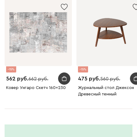
15
15
562
475
662
560
Ковер Унгаро Скетч 160x230
Журнальный стол Джексон
Древесный темный