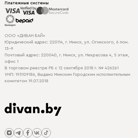
Корпусная мебель
Платежные системы
Способы оплаты
Распродажа мебели
Рассрочка и кредит
Гарантия
Карта сайта
Договор оферты
ООО «ДИВАН БАЙ»
Политика конфиденциальности
Юридический адрес: 220114, г. Минск, ул. Огинского, 6 пом.
Политика в отношении обработки cookie
13-9
Почтовый адрес: 220040, г. Минск, ул. Некрасова 4, 5 этаж,
офис 1
В торговом реестре РБ с 12 сентября 2018 г. № 426261
УНП: 193109186, Выдано Минским Городским исполнительным
комитетом 19.07.2018