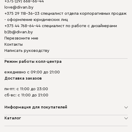
+375 (29) 668-66-44
love@divan.by
+375 29 118-36-23 специалист отдела корпоративных продаж
- оформление юридических лиц
+375 44 768-64-44 специалист по работе с дизайнерами
b2b@divan.by
Перезвоните мне
Контакты
Написать руководству
Режим работы колл-центра
ежедневно с 09:00 до 21:00
Доставка заказов
пн-пт: с 11:00 до 23:00
сб-вс: с 11:00 до 21:00
Информация для покупателей
О компании
Каталог
Шоурумы
Мягкая мебель
Доставка и сборка