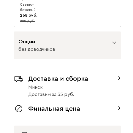
Светло-
бежевый
268
298
10
Опции
без доводчиков
Вид петель
Доставка и сборка
без доводчиков
с доводчиками
Минск
Доставим
за
35
Финальная цена