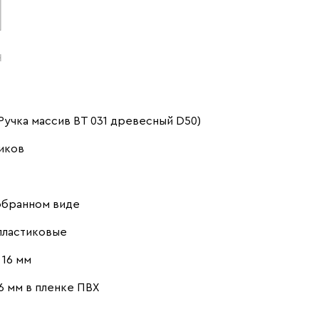
учка массив ВТ 031 древесный D50)
иков
обранном виде
пластиковые
16 мм
6 мм в пленке ПВХ