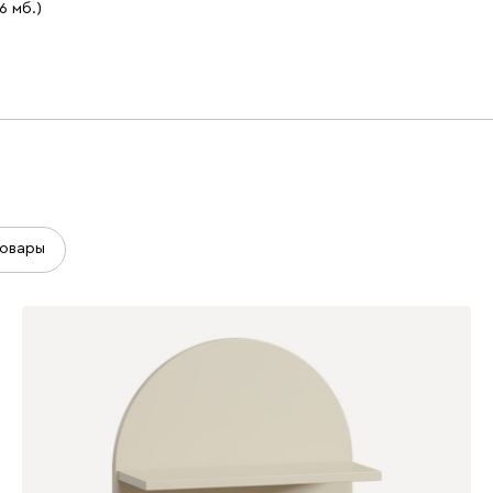
.6 мб.)
овары