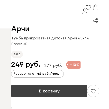
Арчи
Тумба прикроватная детская Арчи 45x44
Розовый
SALE
249
10
277
Рассрочка от
42
/мес.
В корзину