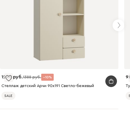
1248
9
1388
10
Стеллаж детский Арчи 90x191 Светло-бежевый
Т
SALE