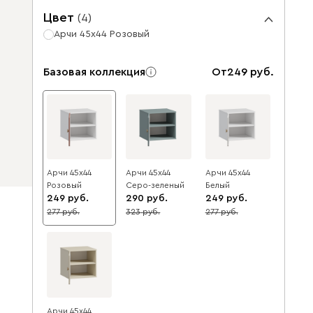
Цвет
(
4
)
Арчи 45x44 Розовый
Базовая коллекция
От
249
Арчи 45x44
Арчи 45x44
Арчи 45x44
Розовый
Серо-зеленый
Белый
249
290
249
277
323
277
10
10
10
Арчи 45x44