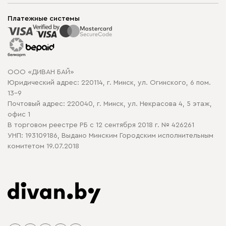
Шоурумы
Мягкая мебель
Доставка и сборка
Корпусная мебель
Платежные системы
Способы оплаты
Распродажа мебели
Рассрочка и кредит
Гарантия
Карта сайта
Договор оферты
ООО «ДИВАН БАЙ»
Политика конфиденциальности
Юридический адрес: 220114, г. Минск, ул. Огинского, 6 пом.
Политика в отношении обработки cookie
13-9
Почтовый адрес: 220040, г. Минск, ул. Некрасова 4, 5 этаж,
офис 1
В торговом реестре РБ с 12 сентября 2018 г. № 426261
УНП: 193109186, Выдано Минским Городским исполнительным
комитетом 19.07.2018