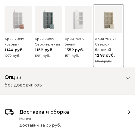
Арчи 90x191
Арчи 90x191
Арчи 90x191
Арчи 90x191
Розовый
Серо-зеленый
Белый
Светло-
1144
1152
1359
бежевый
1248
1272
1281
1511
10
10
10
1388
10
Опции
без доводчиков
Вид направляющих
Доставка и сборка
с доводчиками
без доводчиков
Минск
Доставим
за
35