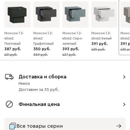
Монсон 1.2-
Монсон 1.2-
Монсон 1.2-
Монсон 1.2-
Монсо
45x42
45x42
45x42 Серо-
45x42 Белый
45x42
Пихтовый
Графитовый
зеленый
391
391
387
350
393
435
435
10
10
431
389
437
10
10
10
Доставка и сборка
Минск
Доставим
за
35
Финальная цена
Все товары серии