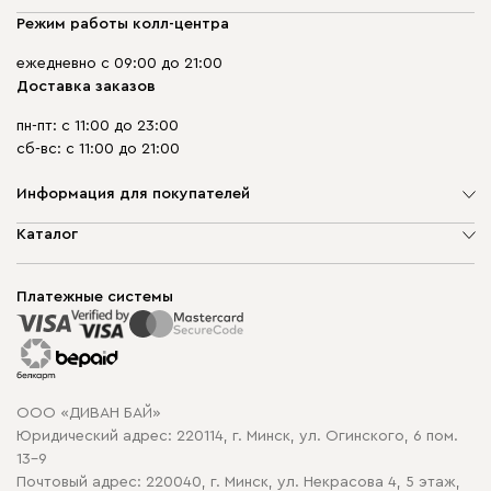
Режим работы колл-центра
ежедневно с 09:00 до 21:00
Доставка заказов
пн-пт: с 11:00 до 23:00
сб-вс: с 11:00 до 21:00
Информация для покупателей
О компании
Каталог
Шоурумы
Мягкая мебель
Доставка и сборка
Корпусная мебель
Платежные системы
Способы оплаты
Распродажа мебели
Рассрочка и кредит
Гарантия
Карта сайта
Договор оферты
ООО «ДИВАН БАЙ»
Политика конфиденциальности
Юридический адрес: 220114, г. Минск, ул. Огинского, 6 пом.
Политика в отношении обработки cookie
13-9
Почтовый адрес: 220040, г. Минск, ул. Некрасова 4, 5 этаж,