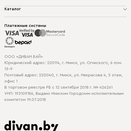
О компании
Каталог
Шоурумы
Мягкая мебель
Доставка и сборка
Корпусная мебель
Платежные системы
Способы оплаты
Распродажа мебели
Рассрочка и кредит
Гарантия
Карта сайта
Договор оферты
ООО «ДИВАН БАЙ»
Политика конфиденциальности
Юридический адрес: 220114, г. Минск, ул. Огинского, 6 пом.
Политика в отношении обработки cookie
13-9
Почтовый адрес: 220040, г. Минск, ул. Некрасова 4, 5 этаж,
офис 1
В торговом реестре РБ с 12 сентября 2018 г. № 426261
УНП: 193109186, Выдано Минским Городским исполнительным
комитетом 19.07.2018