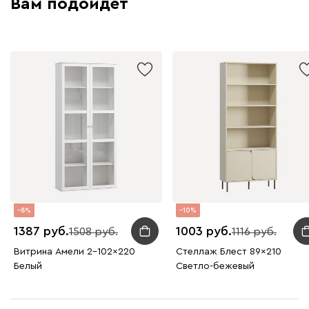
Вам подойдет
8
10
1387
1003
1508
1116
Витрина Амели 2-102x220
Стеллаж Блест 89x210
Белый
Светло-бежевый