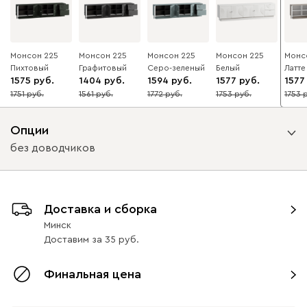
Монсон 225
Монсон 225
Монсон 225
Монсон 225
Монс
Пихтовый
Графитовый
Серо-зеленый
Белый
Латте
1575
1404
1594
1577
1577
1751
1561
1772
1753
1753
10
10
10
10
10
Опции
без доводчиков
Вид петель
Доставка и сборка
без доводчиков
с доводчиками
Минск
Доставим
за
35
Финальная цена