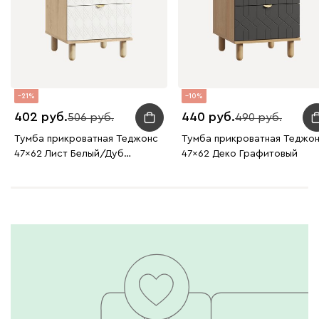
21
10
402
440
506
490
Тумба прикроватная Теджонс
Тумба прикроватная Теджо
47x62 Лист ​Белый/Дуб
47x62 Деко Графитовый
Ирландский