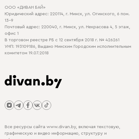
Договор оферты
ООО «ДИВАН БАЙ»
Политика конфиденциальности
Юридический адрес: 220114, г. Минск, ул. Огинского, 6 пом.
Политика в отношении обработки cookie
13-9
Почтовый адрес: 220040, г. Минск, ул. Некрасова 4, 5 этаж,
офис 1
В торговом реестре РБ с 12 сентября 2018 г. № 426261
УНП: 193109186, Выдано Минским Городским исполнительным
комитетом 19.07.2018
Все ресурсы сайта www.divan.by, включая текстовую,
графическую и видео информацию, структуру и