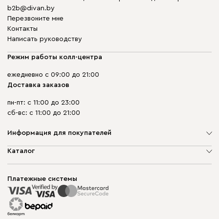
b2b@divan.by
Перезвоните мне
Контакты
Написать руководству
Режим работы колл-центра
ежедневно с 09:00 до 21:00
Доставка заказов
пн-пт: с 11:00 до 23:00
сб-вс: с 11:00 до 21:00
Информация для покупателей
О компании
Каталог
Шоурумы
Мягкая мебель
Доставка и сборка
Корпусная мебель
Платежные системы
Способы оплаты
Распродажа мебели
Рассрочка и кредит
Гарантия
Карта сайта