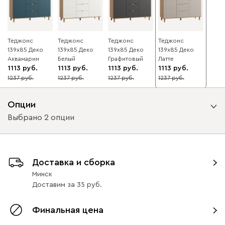
Теджонс
Теджонс
Теджонс
Теджонс
139x85 Деко
139x85 Деко
139x85 Деко
139x85 Деко
Аквамарин
Белый
Графитовый
Латте
1113
1113
1113
1113
1237
1237
1237
1237
10
10
10
10
Опции
Выбрано 2 опции
Вид петель
Доставка и сборка
без доводчиков
с доводчиками
Минск
Доставим
за
35
Вид направляющих
Финальная цена
с доводчиками
без доводчиков