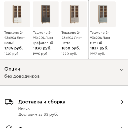
Теджонс 2-
Теджонс 2-
Теджонс 2-
Теджонс 2-
93x204 Лист ​
93x204 Лист
93x204 Лист
93x204 Лист
Белый
Графитовый
Латте
Мятный
1784
1830
1830
1837
1940
1990
1990
1997
8
8
8
8
Опции
без доводчиков
Вид направляющих
Доставка и сборка
без доводчиков
с доводчиками
Минск
Доставим
за
35