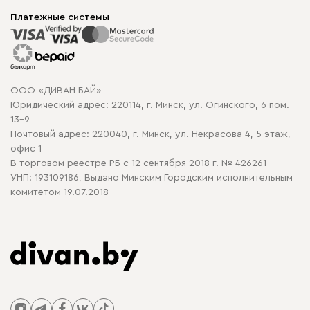
Мягкая мебель
Доставка и сборка
Корпусная мебель
Платежные системы
Способы оплаты
Распродажа мебели
Рассрочка и кредит
Гарантия
Карта сайта
Договор оферты
ООО «ДИВАН БАЙ»
Политика конфиденциальности
Юридический адрес: 220114, г. Минск, ул. Огинского, 6 пом.
Политика в отношении обработки cookie
13-9
Почтовый адрес: 220040, г. Минск, ул. Некрасова 4, 5 этаж,
офис 1
В торговом реестре РБ с 12 сентября 2018 г. № 426261
УНП: 193109186, Выдано Минским Городским исполнительным
комитетом 19.07.2018