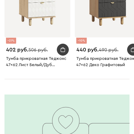
21
10
402
440
506
490
Тумба прикроватная Теджонс
Тумба прикроватная Теджо
47x62 Лист ​Белый/Дуб
47x62 Деко Графитовый
Ирландский