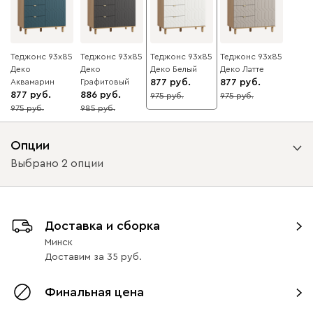
Теджонс 93x85
Теджонс 93x85
Теджонс 93x85
Теджонс 93x85
Деко
Деко
Деко ​Белый
Деко ​Латте
Аквамарин
Графитовый
877
877
877
886
975
975
10
10
975
985
10
10
Опции
Выбрано 2 опции
Вид петель
Доставка и сборка
с доводчиками
без доводчиков
Минск
Доставим
за
35
Вид направляющих
Финальная цена
без доводчиков
с доводчиками