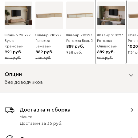
Флавир 210x27
Флавир 210x27
Флавир 210x27
Флавир 210x27
Флави
Букле
Рогожка
Рогожка Белый
Рогожка
Ротан
Кремовый
Бежевый
889
Оливковый
1020
921
889
889
988
1134
10
10
1024
988
988
10
10
10
Опции
без доводчиков
Вид направляющих
Доставка и сборка
без доводчиков
с доводчиками
Минск
Доставим
за
35