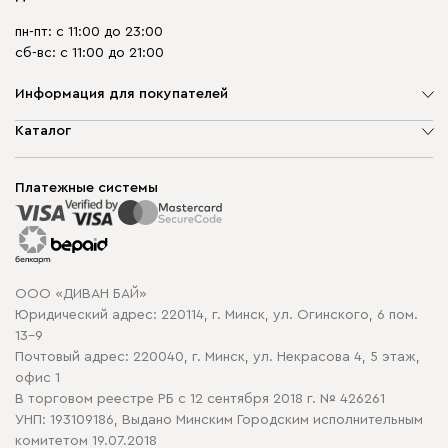
пн-пт: с 11:00 до 23:00
сб-вс: с 11:00 до 21:00
Информация для покупателей
О компании
Каталог
Шоурумы
Мягкая мебель
Доставка и сборка
Корпусная мебель
Платежные системы
Способы оплаты
Распродажа мебели
Рассрочка и кредит
Гарантия
Карта сайта
Договор оферты
ООО «ДИВАН БАЙ»
Политика конфиденциальности
Юридический адрес: 220114, г. Минск, ул. Огинского, 6 пом.
Политика в отношении обработки cookie
13-9
Почтовый адрес: 220040, г. Минск, ул. Некрасова 4, 5 этаж,
офис 1
В торговом реестре РБ с 12 сентября 2018 г. № 426261
УНП: 193109186, Выдано Минским Городским исполнительным
комитетом 19.07.2018