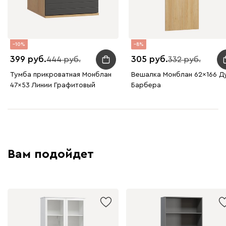
10
8
399
305
444
332
Тумба прикроватная Монблан
Вешалка Монблан 62x166 Д
47x53 Линии Графитовый
Барбера
Вам подойдет