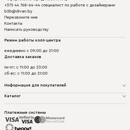
+375 44 768-64-44 специалист по работе с дизайнерами
b2b@divan.by
Перезвоните мне
Контакты
Написать руководству
Режим работы колл-центра
ежедневно с 09:00 до 21:00
Доставка заказов
пн-пт: с 11:00 до 23:00
сб-вс: с 11:00 до 21:00
Информация для покупателей
О компании
Каталог
Шоурумы
Мягкая мебель
Доставка и сборка
Корпусная мебель
Платежные системы
Способы оплаты
Распродажа мебели
Рассрочка и кредит
Гарантия