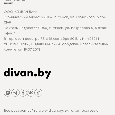
Карта сайта
Договор оферты
ООО «ДИВАН БАЙ»
Политика конфиденциальности
Юридический адрес: 220114, г. Минск, ул. Огинского, 6 пом.
Политика в отношении обработки cookie
13-9
Почтовый адрес: 220040, г. Минск, ул. Некрасова 4, 5 этаж,
офис 1
В торговом реестре РБ с 12 сентября 2018 г. № 426261
УНП: 193109186, Выдано Минским Городским исполнительным
комитетом 19.07.2018
Все ресурсы сайта www.divan.by, включая текстовую,