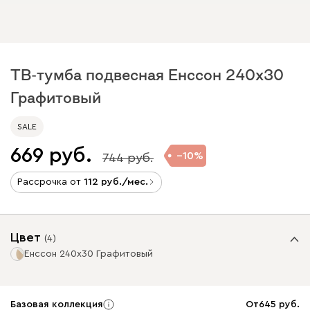
ТВ-тумба подвесная Енссон 240x30
Графитовый
SALE
669
10
744
Рассрочка от
112
/мес.
Цвет
(
4
)
Енссон 240x30 Графитовый
Базовая коллекция
От
645