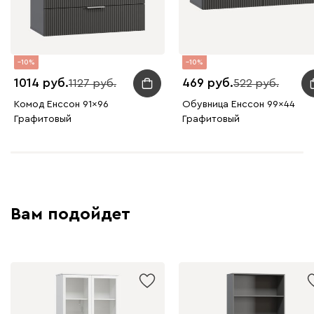
10
10
1014
469
1127
522
Комод Енссон 91x96
Обувница Енссон 99x44
Графитовый
Графитовый
Вам подойдет