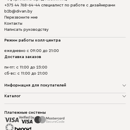
+375 44 768-64-44 специалист по работе с дизайнерами
b2b@divan.by
Перезвоните мне
Контакты
Написать руководству
Режим работы колл-центра
ежедневно с 09:00 до 21:00
Доставка заказов
пн-пт: с 11:00 до 23:00
сб-вс: с 11:00 до 21:00
Информация для покупателей
О компании
Каталог
Шоурумы
Мягкая мебель
Доставка и сборка
Корпусная мебель
Платежные системы
Способы оплаты
Распродажа мебели
Рассрочка и кредит
Гарантия