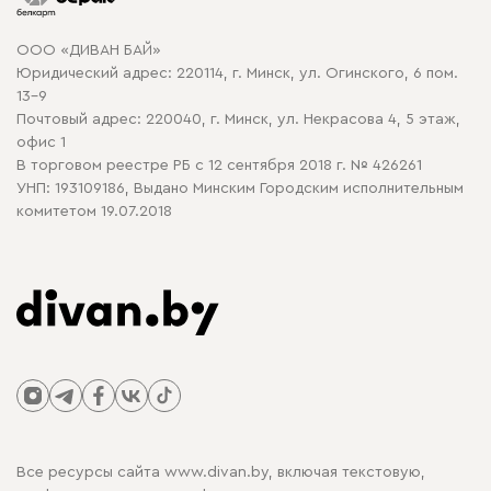
Карта сайта
Договор оферты
ООО «ДИВАН БАЙ»
Политика конфиденциальности
Юридический адрес: 220114, г. Минск, ул. Огинского, 6 пом.
Политика в отношении обработки cookie
13-9
Почтовый адрес: 220040, г. Минск, ул. Некрасова 4, 5 этаж,
офис 1
В торговом реестре РБ с 12 сентября 2018 г. № 426261
УНП: 193109186, Выдано Минским Городским исполнительным
комитетом 19.07.2018
Все ресурсы сайта www.divan.by, включая текстовую,