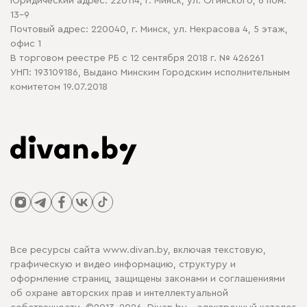
Юридический адрес: 220114, г. Минск, ул. Огинского, 6 пом.
Политика в отношении обработки cookie
13-9
Почтовый адрес: 220040, г. Минск, ул. Некрасова 4, 5 этаж,
офис 1
В торговом реестре РБ с 12 сентября 2018 г. № 426261
УНП: 193109186, Выдано Минским Городским исполнительным
комитетом 19.07.2018
Все ресурсы сайта www.divan.by, включая текстовую,
графическую и видео информацию, структуру и
оформление страниц, защищены законами и соглашениями
об охране авторских прав и интеллектуальной