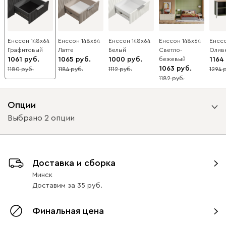
Енссон 148x64
Енссон 148x64
Енссон 148x64
Енссон 148x64
Енссо
Графитовый
Латте
Белый
Светло-
Олив
1061
1065
1000
бежевый
1164
1063
1180
1184
1112
1294
10
10
10
10
1182
10
Опции
Выбрано 2 опции
Вид петель
Доставка и сборка
с доводчиками
без доводчиков
Минск
Доставим
за
35
Вид направляющих
Финальная цена
без доводчиков
с доводчиками