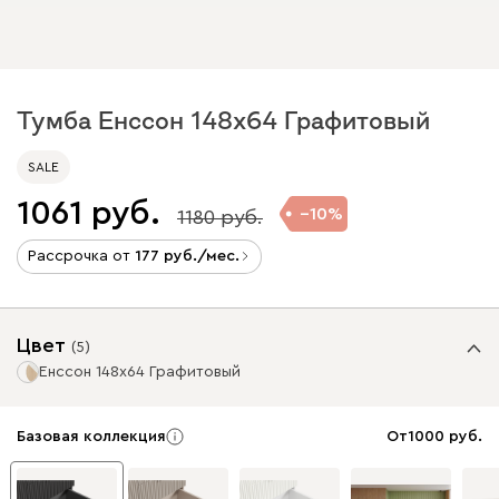
Тумба Енссон 148x64 Графитовый
SALE
1061
10
1180
Рассрочка от
177
/мес.
Цвет
(
5
)
Енссон 148x64 Графитовый
Базовая коллекция
От
1000