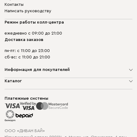
Контакты
Написать руководству
Режим работы колл-центра
ежедневно с 09:00 до 21:00
Доставка заказов
пн-пт: с 11:00 до 23:00
сб-вс: с 11:00 до 21:00
Информация для покупателей
О компании
Каталог
Шоурумы
Мягкая мебель
Доставка и сборка
Корпусная мебель
Платежные системы
Способы оплаты
Распродажа мебели
Рассрочка и кредит
Гарантия
Карта сайта
Договор оферты
ООО «ДИВАН БАЙ»
Политика конфиденциальности