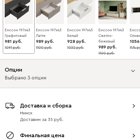
Енссон 197x43
Енссон 197x43
Енссон 197x43
Енссон 197x43
Енссо
Графитовый
Латте
Белый
Светло-
Олив
981
989
928
бежевый
1056
989
1091
1100
1032
1174
10
10
10
10
1100
10
Опции
Выбрано 3 опции
Вид направляющих
Доставка и сборка
с доводчиками
без доводчиков
Минск
Доставим
за
35
Вид петель
Финальная цена
с доводчиками
без доводчиков