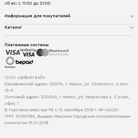
сб-вс: с 11:00 до 21:00
Информация для покупателей
О компании
Каталог
Шоурумы
Мягкая мебель
Доставка и сборка
Корпусная мебель
Платежные системы
Способы оплаты
Распродажа мебели
Рассрочка и кредит
Гарантия
Карта сайта
Договор оферты
ООО «ДИВАН БАЙ»
Политика конфиденциальности
Юридический адрес: 220114, г. Минск, ул. Огинского, 6 пом.
Политика в отношении обработки cookie
13-9
Почтовый адрес: 220040, г. Минск, ул. Некрасова 4, 5 этаж,
офис 1
В торговом реестре РБ с 12 сентября 2018 г. № 426261
УНП: 193109186, Выдано Минским Городским исполнительным
комитетом 19.07.2018