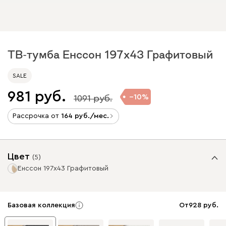
ТВ-тумба Енссон 197x43 Графитовый
SALE
981
10
1091
Рассрочка от
164
/мес.
Цвет
(
5
)
Енссон 197x43 Графитовый
Базовая коллекция
От
928