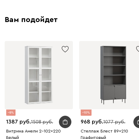
Вам подойдет
8
10
1387
968
1508
1077
Витрина Амели 2-102x220
Стеллаж Блест 89x210
Белый
Графитовый