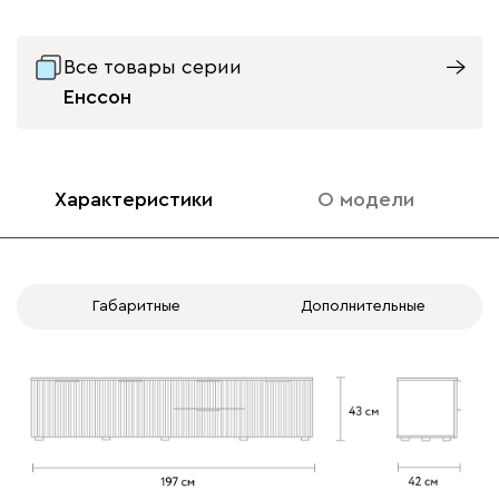
Вариант исполнения
Все товары серии
две двери слева
две двери справа
Енссон
Характеристики
О модели
Габаритные
Дополнительные